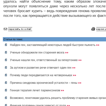
удалось найти объяснение тому, каким образом злокаче
опухоли могут появляться даже через несколько лет после 
человек бросает курить – ведь повреждения генома проявля
после того, как прекращается действие вызывающего их факто
Статьи по теме:
Найден ген, заставляющий некоторых людей быстрее пьянеть
»»
Ученые обнаружили ген старения мозга
»»
Ученые нашли ген, ответственный за гипертонию
»»
За аутизм и развитие речи отвечает один ген
»»
Почему люди передвигаются на четвереньках
»»
Причина синдрома хронической усталости – гены
»»
Генная терапия лечит паркинсонизм
»»
Возможно, генетикам удалось решить проблему старения живых орга
Функция половины генов зависит от пола
»»