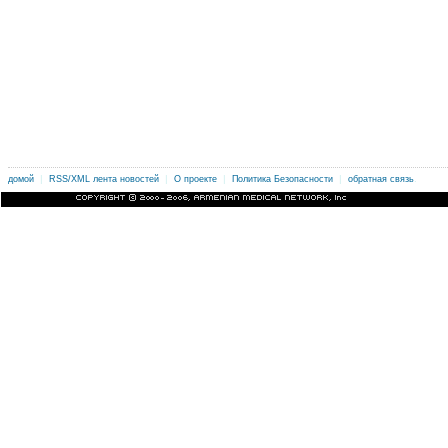
|
|
|
|
.
домой
RSS/XML лента новостей
О проекте
Политика Безопасности
обратная связь