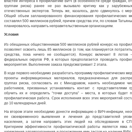
властей интереса к профилактике ВИЧ (в особенности среди граждан, о
группам риска) ранее не раз вызывало критику как у зарубежны
отечественных экспертов. Теперь же, казалось, дело сдвинулось с мер
Общий объем запланированного финансирования профилактических м
составлял 500 миллионов рублей, причем средства эти, по словам Татьяны
планировалось направить неправительственным организациям.
Условия
Из обещанных общественникам 500 миллионов рублей конкурс на профи
позволяет освоить лишь 85 миллионов (о том, как планируется потратит
средства, пока ничего не сообщается). Конкурс включает 8 лотов 
федеральных округов РФ, в которых предполагается проводить профил
мероприятия. Выполнение заказа предусматривает 2 этапа.
В ходе первого необходимо разработать программу профилактических ме
проекты информационных материалов, предназначенных для распр
группах риска, согласовать их с Минздравом, нанять необходимое чи
работников, призванных устанавливать контакт с представителями гр
обучить их и определить “точки доступа” – места, в которых будет 
профилактическая работа. Срок исполнения всех этих мероприятий сост
до 10 календарных дней.
На втором этапе необходимо донести информацию о ВИЧ-инфекции, нео
ее своевременного выявления и лечения до представителей уязв
населения, а затем направить этих людей на обследование в СП
Критерием эффективности профилактической работы является явка п
учреждения здравоохранения и прохождение ими тестов на наличие ВИЧ.