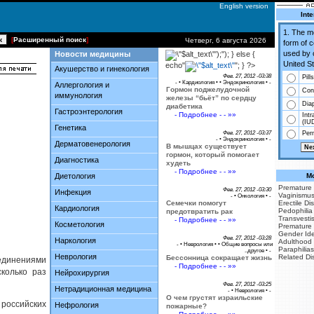
English version
Inte
1. The 
[
Расширенный поиск
]
Четверг, 6 августа 2026
form of 
used by 
Новости медицины
');"); } else {
United St
echo"
"; } ?>
Акушерство и гинекология
Фев. 27, 2012 -03:38
Pills
- •
Кардиология
• •
Эндокринология
• -
Аллергология и
Гормон поджелудочной
Co
иммунология
железы “бьёт” по сердцу
Dia
диабетика
Гастроэнтерология
- Подробнее - - »»
Intr
(IU
Генетика
Фев. 27, 2012 -03:37
Perm
- •
Эндокринология
• -
Дерматовенерология
В мышцах существует
гормон, который помогает
Диагностика
худеть
- Подробнее - - »»
Диетология
Mo
Premature 
Фев. 27, 2012 -03:30
Инфекция
Vaginismu
- •
Онкология
• -
Семечки помогут
Erectile Di
Кардиология
Pedophilia
предотвратить рак
Transvesti
- Подробнее - - »»
Косметология
Premature 
Gender Iden
Фев. 27, 2012 -03:28
Наркология
Adulthood
- •
Неврология
• •
Общие вопросы или
Paraphilias
..другое
• -
Неврология
Related Di
Бессонница сокращает жизнь
единениями
- Подробнее - - »»
колько раз
Нейрохирургия
Фев. 27, 2012 -03:25
Нетрадиционная медицина
- •
Неврология
• -
О чем грустят израильские
 российских
Нефрология
пожарные?