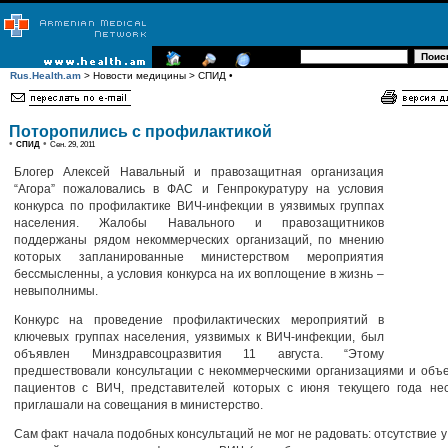
Rus.Health.am
> Новости медицины > СПИД •
Поторопились с профилактикой
•
•
СПИД
Сен. 29, 2011
Блогер Алексей Навальный и правозащитная организация
“Агора” пожаловались в ФАС и Генпрокуратуру на условия
конкурса по профилактике ВИЧ-инфекции в уязвимых группах
населения. Жалобы Навального и правозащитников
поддержаны рядом некоммерческих организаций, по мнению
которых запланированные министерством мероприятия
бессмысленны, а условия конкурса на их воплощение в жизнь –
невыполнимы.
Конкурс на проведение профилактических мероприятий в
ключевых группах населения, уязвимых к ВИЧ-инфекции, был
объявлен Минздравсоцразвития 11 августа. “Этому
предшествовали консультации с некоммерческими организациями и объ
пациентов с ВИЧ, представителей которых с июня текущего года нес
приглашали на совещания в министерство.
Сам факт начала подобных консультаций не мог не радовать: отсутствие у