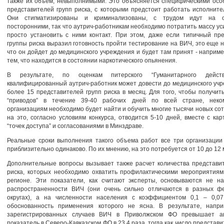
также их объем, невыполнимыми. Это объясняется специфическими осо
представителей групп риска, с которыми предстоит работать исполните
Они стигматизированы и криминализованы, с трудом идут на 
посторонними, так что аутрич-работникам необходимо потратить массу ус
просто установить с ними контакт. При этом, даже если типичный пр
группы риска выразил готовность пройти тестирование на ВИЧ, это еще н
что он дойдет до медицинского учреждения и будет там принят - например
тем, что находится в состоянии наркотического опьянения.
В результате, по оценкам питерского “Гуманитарного дейст
квалифицированный аутрич-работник может довести до медицинского уч
более 15 представителей групп риска в месяц. Для того, чтобы получит
“приводов” в течение 39-40 рабочих дней по всей стране, неко
организациям необходимо будет найти и обучить многие тысячи новых сот
на это, согласно условиям конкурса, отводится 5-10 дней, вместе с ка
“точек доступа” и согласованиями в Минздраве.
Реальные сроки выполнения такого объема работ все три организации
приблизительно одинаково. По их мнению, на это потребуется от 10 до 12 
Дополнительные вопросы вызывает также расчет количества представи
риска, которых необходимо охватить профилактическими мероприятиям
регионе. Эти показатели, как считают эксперты, основываются не н
распространенности ВИЧ (они очень сильно отличаются в разных ф
округах), а на численности населения с коэффициентом 0,1 – 0,07
обоснованность применения которого не ясна. В результате, напри
зарегистрированных случаев ВИЧ в Приволжском ФО превышает а
показатель в Северо-Кавказском ФО в 23,4 раза, тогда как число представи