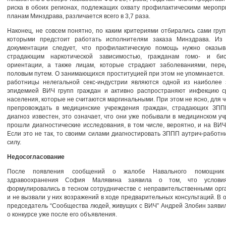
риска в обоих регионах, подлежащих охвату профилактическими мероп
планам Минздрава, различается всего в 3,7 раза.
Наконец, не совсем понятно, по каким критериями отбирались сами груп
которыми предстоит работать исполнителям заказа Минздрава. Из 
документации следует, что профилактическую помощь нужно оказыв
страдающим наркотической зависимостью, гражданам гомо- и бис
ориентации, а также лицам, которые страдают заболеваниями, пер
половым путем. О занимающихся проституцией при этом не упоминается.
работницы нелегальной секс-индустрии являются одной из наиболее 
эпидемией ВИЧ групп граждан и активно распространяют инфекцию с
населения, которые не считаются маргинальными. При этом не ясно, для ч
препровождать в медицинские учреждения граждан, страдающих ЗПП
диагноз известен, это означает, что они уже побывали в медицинском у
прошли диагностические исследования, в том числе, вероятно, и на ВИ
Если это не так, то своими силами диагностировать ЗППП аутрич-работн
силу.
Недосогласование
После появления сообщений о жалобе Навального помощник
здравоохранения София Малявина заявила о том, что условия
формулировались в тесном сотрудничестве с неправительственными ор
и не вызвали у них возражений в ходе предварительных консультаций. В о
председатель “Сообщества людей, живущих с ВИЧ” Андрей Злобин заявил
о конкурсе уже после его объявления.