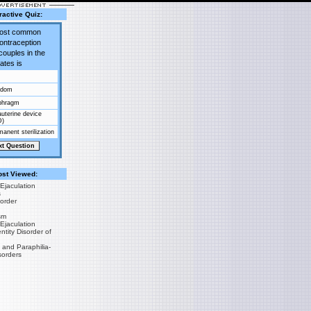
ractive Quiz:
most common
contraception
couples in the
ates is
ndom
phragm
auterine device
D)
anent sterilization
st Viewed:
Ejaculation
s
sorder
sm
Ejaculation
tity Disorder of
 and Paraphilia-
sorders