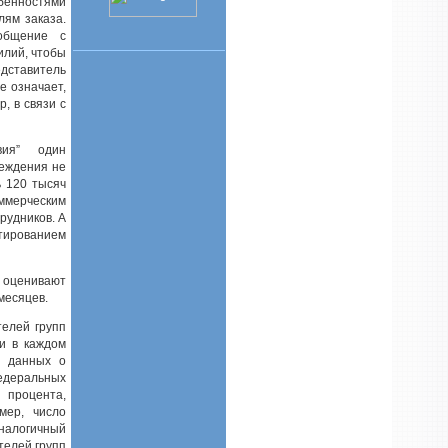
бенностями
лям заказа.
общение с
илий, чтобы
едставитель
е означает,
, в связи с
вия” один
реждения не
ь 120 тысяч
ммерческим
рудников. А
ртированием
 оценивают
месяцев.
телей групп
и в каждом
а данных о
едеральных
 процента,
мер, число
налогичный
телей групп