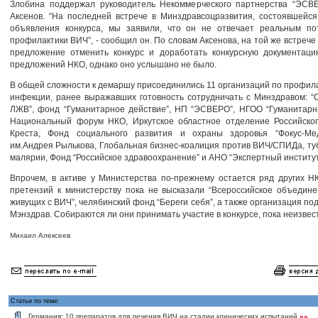
Злобина поддержал руководитель Некоммерческого партнерства “ЭСВ
Аксенов. “На последней встрече в Минздравсоцразвития, состоявшейс
объявления конкурса, мы заявили, что он не отвечает реальным по
профилактики ВИЧ”, - сообщил он. По словам Аксенова, на той же встрече
предложение отменить конкурс и доработать конкурсную документаци
предложений НКО, однако оно услышано не было.
В общей сложности к демаршу присоединились 11 организаций по профил
инфекции, ранее выражавших готовность сотрудничать с Минздравом: 
ЛЖВ”, фонд “Гуманитарное действие”, НП “ЭСВЕРО”, НГОО “Гуманитарн
Национальный форум НКО, Иркутское областное отделение Российског
Креста, Фонд социального развития и охраны здоровья “Фокус-Ме
им.Андрея Рылькова, Глобальная бизнес-коалиция против ВИЧ/СПИДа, ту
малярии, Фонд “Российское здравоохранение” и АНО “Экспертный институт
Впрочем, в активе у Министерства по-прежнему остается ряд других Н
претензий к министерству пока не высказали “Всероссийское объедин
живущих с ВИЧ”, челябинский фонд “Береги себя”, а также организация по
Мэнздрав. Собираются ли они принимать участие в конкурсе, пока неизвес
Михаил Алексеев
Статьи по теме:
Германия: 10 препаратов для лечения ВИЧ на стадии клинических испытаний
»»