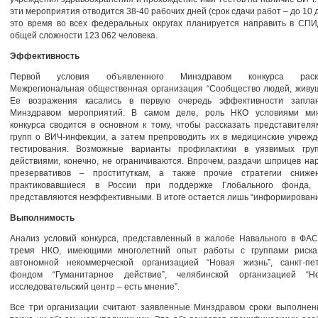
эти мероприятия отводится 38-40 рабочих дней (срок сдачи работ – до 10 д
это время во всех федеральных округах планируется направить в СПИ
общей сложности 123 062 человека.
Эффективность
Первой условия объявленного Минздравом конкурса раскр
Межрегиональная общественная организация “Сообщество людей, живущ
Ее возражения касались в первую очередь эффективности запла
Минздравом мероприятий. В самом деле, роль НКО условиями мин
конкурса сводится в основном к тому, чтобы рассказать представител
групп о ВИЧ-инфекции, а затем препроводить их в медицинские учреж
тестирования. Возможные варианты профилактики в уязвимых гру
действиями, конечно, не ограничиваются. Впрочем, раздачи шприцев на
презервативов – проституткам, а также прочие стратегии сниже
практиковавшиеся в России при поддержке Глобального фонда, 
представляются неэффективными. В итоге остается лишь “информирован
Выполнимость
Анализ условий конкурса, представленный в жалобе Навального в ФАС
тремя НКО, имеющими многолетний опыт работы с группами риска
автономной некоммерческой организацией “Новая жизнь”, санкт-пет
фондом “Гуманитарное действие”, челябинской организацией “Н
исследовательский центр – есть мнение”.
Все три организации считают заявленные Минздравом сроки выполнени