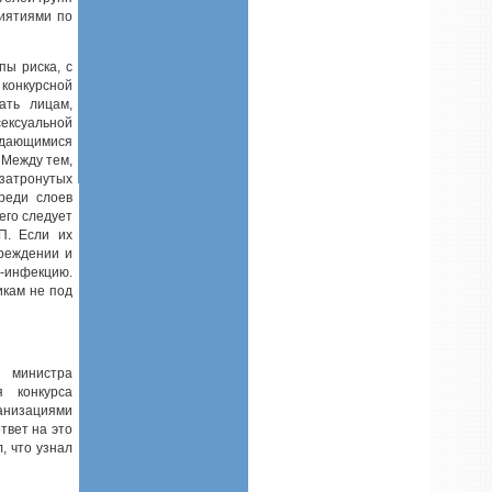
риятиями по
пы риска, с
конкурсной
ать лицам,
ексуальной
едающимися
 Между тем,
затронутых
реди слоев
его следует
П. Если их
чреждении и
Ч-инфекцию.
икам не под
 министра
 конкурса
ганизациями
твет на это
, что узнал