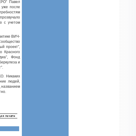
ЕРО” Павел
я уже после
требностям
 прозвучало
ю с учетом
актике ВИЧ-
“Сообщество
ый проект”,
о Красного
диа”, Фонд
беркулеза и
”.
КО. Никаких
ение людей,
д названием
тно.