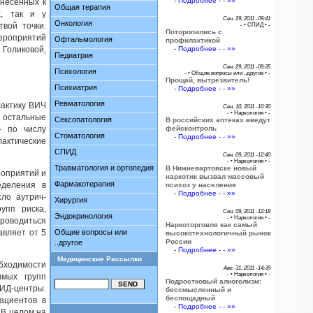
- Подробнее - - »»
тнесенных к
Общая терапия
х, так и у
Сен. 29, 2011 -09:41
Онкология
твой точки.
- •
СПИД
• -
Поторопились с
ероприятий
Офтальмология
профилактикой
 Голиковой,
- Подробнее - - »»
Педиатрия
Сен. 29, 2011 -09:35
Психология
- •
Общие вопросы или ..другое
• -
Прощай, вытрезвитель!
Психиатрия
- Подробнее - - »»
Ревматология
лактику ВИЧ
Сен. 10, 2011 -10:30
- •
Наркология
• -
ь остальные
Сексопатология
В российских аптеках введут
– по числу
фейсконтроль
Стоматология
- Подробнее - - »»
актические
СПИД
Сен. 09, 2011 -12:40
- •
Наркология
• -
Травматология и ортопедия
В Нижневартовске новый
роприятий и
наркотик вызвал массовый
Фармакотерапия
еделения в
психоз у населения
- Подробнее - - »»
сло аутрич-
Хирургия
упп риска,
Сен. 09, 2011 -12:18
Эндокринология
- •
Наркология
• -
проводиться
Наркоторговля как самый
авляет от 5
Общие вопросы или
высокотехнологичный рынок
России
..другое
- Подробнее - - »»
Медицинские Рассылки
бходимости
Авг. 31, 2011 -14:39
- •
Наркология
• -
имых групп
Подростковый алкоголизм:
ИД-центры.
бессмысленный и
беспощадный
ациентов в
- Подробнее - - »»
 В целом на