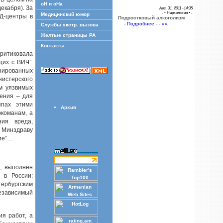
оН и оНа
екабря). За
Авг. 31, 2011 -14:35
- •
Наркология
• -
Медицинский юмор
Д-центры в
Подростковый алкоголизм
- Подробнее - - »»
Службы экстр. вызова
Желтые страницы РА
Контакты
итиковала
их с ВИЧ”.
нированных
истерского
ям уязвимых
дения – для
ппах этими
Архив
ркоманам, а
ния вреда,
Минздраву
ие”…
, выполнен
 в России:
ербургским
езависимый
я работ, а