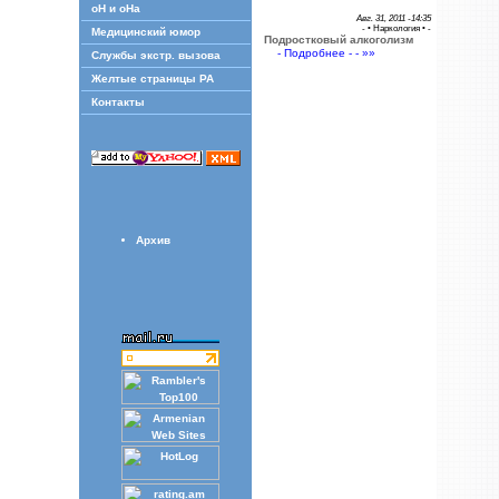
оН и оНа
Авг. 31, 2011 -14:35
- •
Наркология
• -
Медицинский юмор
Подростковый алкоголизм
- Подробнее - - »»
Службы экстр. вызова
Желтые страницы РА
Контакты
Архив