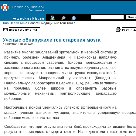
Rus.Health.am
> Новости медицины > Генетика •
Ученые обнаружили ген старения мозга
•
•
Генетика
Янв. 19, 2009
Развитие многих заболеваний зрительной и нервной систем (к
примеру, болезней Альцгеймера и Паркинсона) напрямую
связано с процессом старения. Природа происхождения и
закономерности возникновения этих недугов изучены довольно
хорошо, поэтому интернациональная группа исследователей,
представляющих Монреальский университет (Канада) и
Национальную лабораторию в Беркли (США), решила взглянуть
на проблему более широко и определить базовые
молекулярные механизмы, контролирующие деградацию
нейронов.
Настойчивые поиски увенчались успехом: экспериментируя на
мышах, ученые выявили мутацию, значительно ускоряющую процес
нейронов мозга и сетчатки глаз.
Сообщается, что при отсутствии гена Bmi1 происходила активация белка
результате приводило к смерти клеток. Исследователи также отметил