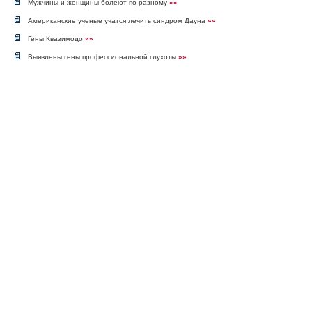
Мужчины и женщины болеют по-разному
»»
Американские ученые учатся лечить синдром Дауна
»»
Гены Квазимодо
»»
Выявлены гены профессиональной глухоты
»»