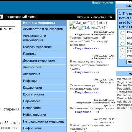
English version
Inte
1. The 
[
Расширенный поиск
]
Пятница, 7 августа 2026
form of 
used by 
Новости медицины
');"); } else {
United St
echo"
"; } ?>
Акушерство и гинекология
Фев. 27, 2012 -03:38
Pills
- •
Кардиология
• •
Эндокринология
• -
Аллергология и
Гормон поджелудочной
Co
иммунология
железы “бьёт” по сердцу
Dia
диабетика
Гастроэнтерология
- Подробнее - - »»
Intr
(IU
Генетика
Фев. 27, 2012 -03:37
Perm
- •
Эндокринология
• -
Дерматовенерология
В мышцах существует
гормон, который помогает
Диагностика
худеть
- Подробнее - - »»
Диетология
Mo
Premature 
Фев. 27, 2012 -03:30
Инфекция
Vaginismu
- •
Онкология
• -
Семечки помогут
Erectile Di
Кардиология
Pedophilia
предотвратить рак
Transvesti
- Подробнее - - »»
Косметология
Premature 
Gender Iden
Фев. 27, 2012 -03:28
Наркология
Adulthood
- •
Неврология
• •
Общие вопросы или
Paraphilias
..другое
• -
Неврология
Related Di
Бессонница сокращает жизнь
с старения
- Подробнее - - »»
Нейрохирургия
Фев. 27, 2012 -03:25
Нетрадиционная медицина
 p53, что в
- •
Неврология
• -
О чем грустят израильские
и некоторые
Нефрология
пожарные?