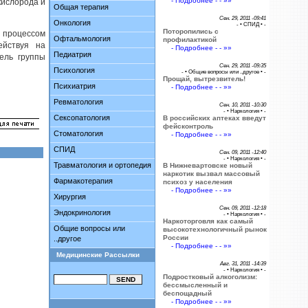
- Подробнее - - »»
кислорода и
Общая терапия
Сен. 29, 2011 -09:41
Онкология
- •
СПИД
• -
Поторопились с
 процессом
Офтальмология
профилактикой
ействуя на
- Подробнее - - »»
Педиатрия
ель группы
Сен. 29, 2011 -09:35
Психология
- •
Общие вопросы или ..другое
• -
Прощай, вытрезвитель!
Психиатрия
- Подробнее - - »»
Ревматология
Сен. 10, 2011 -10:30
- •
Наркология
• -
Сексопатология
В российских аптеках введут
фейсконтроль
Стоматология
- Подробнее - - »»
СПИД
Сен. 09, 2011 -12:40
- •
Наркология
• -
Травматология и ортопедия
В Нижневартовске новый
наркотик вызвал массовый
Фармакотерапия
психоз у населения
- Подробнее - - »»
Хирургия
Сен. 09, 2011 -12:18
Эндокринология
- •
Наркология
• -
Наркоторговля как самый
Общие вопросы или
высокотехнологичный рынок
России
..другое
- Подробнее - - »»
Медицинские Рассылки
Авг. 31, 2011 -14:39
- •
Наркология
• -
Подростковый алкоголизм:
бессмысленный и
беспощадный
- Подробнее - - »»