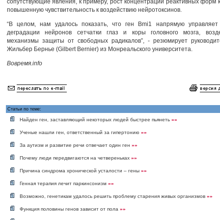
сопутствующие явления, к примеру, рост концентрации реактивных форм 
повышенную чувствительность к воздействию нейротоксинов.
“В целом, нам удалось показать, что ген Bmi1 напрямую управляет
деградации нейронов сетчатки глаз и коры головного мозга, возд
механизмы защиты от свободных радикалов”, - резюмирует руководит
Жильбер Бернье (Gilbert Bernier) из Монреальского университета.
Вовремя.info
Статьи по теме:
Найден ген, заставляющий некоторых людей быстрее пьянеть
»»
Ученые нашли ген, ответственный за гипертонию
»»
За аутизм и развитие речи отвечает один ген
»»
Почему люди передвигаются на четвереньках
»»
Причина синдрома хронической усталости – гены
»»
Генная терапия лечит паркинсонизм
»»
Возможно, генетикам удалось решить проблему старения живых организмов
»»
Функция половины генов зависит от пола
»»