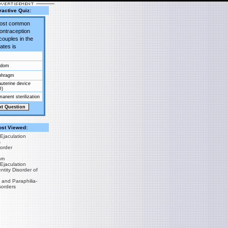
ractive Quiz:
most common
contraception
couples in the
ates is
ndom
phragm
auterine device
D)
anent sterilization
st Viewed:
Ejaculation
s
sorder
sm
Ejaculation
tity Disorder of
 and Paraphilia-
sorders