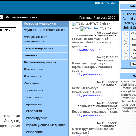
English version
Inte
1. The 
[
Расширенный поиск
]
Пятница, 7 августа 2026
form of 
used by 
Новости медицины
');"); } else {
United St
echo"
"; } ?>
Акушерство и гинекология
Фев. 27, 2012 -03:38
Pills
- •
Кардиология
• •
Эндокринология
• -
Аллергология и
Гормон поджелудочной
Co
иммунология
железы “бьёт” по сердцу
Dia
диабетика
Гастроэнтерология
- Подробнее - - »»
Intr
(IU
Генетика
Фев. 27, 2012 -03:37
Perm
- •
Эндокринология
• -
Дерматовенерология
В мышцах существует
гормон, который помогает
Диагностика
худеть
- Подробнее - - »»
Диетология
Mo
Premature 
Фев. 27, 2012 -03:30
Инфекция
Vaginismu
- •
Онкология
• -
Семечки помогут
Erectile Di
Кардиология
Pedophilia
предотвратить рак
Transvesti
- Подробнее - - »»
Косметология
Premature 
Gender Iden
Фев. 27, 2012 -03:28
Наркология
Adulthood
- •
Неврология
• •
Общие вопросы или
Paraphilias
..другое
• -
Неврология
Related Di
Бессонница сокращает жизнь
одотворения
- Подробнее - - »»
Нейрохирургия
 в Лондоне,
Фев. 27, 2012 -03:25
Нетрадиционная медицина
ящее время
- •
Неврология
• -
О чем грустят израильские
Нефрология
пожарные?