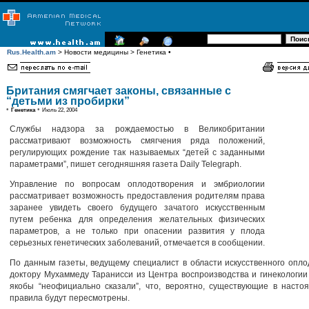
Rus.Health.am
> Новости медицины > Генетика •
Британия смягчает законы, связанные с
“детьми из пробирки”
•
•
Генетика
Июль 22, 2004
Службы надзора за рождаемостью в Великобритании
рассматривают возможность смягчения ряда положений,
регулирующих рождение так называемых “детей с заданными
параметрами”, пишет сегодняшняя газета Daily Telegraph.
Управление по вопросам оплодотворения и эмбриологии
рассматривает возможность предоставления родителям права
заранее увидеть своего будущего зачатого искусственным
путем ребенка для определения желательных физических
параметров, а не только при опасении развития у плода
серьезных генетических заболеваний, отмечается в сообщении.
По данным газеты, ведущему специалист в области искусственного опл
доктору Мухаммеду Таранисси из Центра воспроизводства и гинекологии
якобы “неофициально сказали”, что, вероятно, существующие в насто
правила будут пересмотрены.