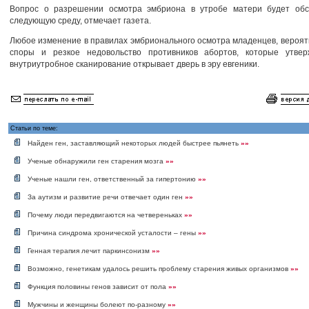
Вопрос о разрешении осмотра эмбриона в утробе матери будет обс
следующую среду, отмечает газета.
Любое изменение в правилах эмбрионального осмотра младенцев, вероят
споры и резкое недовольство противников абортов, которые утвер
внутриутробное сканирование открывает дверь в эру евгеники.
Статьи по теме:
Найден ген, заставляющий некоторых людей быстрее пьянеть
»»
Ученые обнаружили ген старения мозга
»»
Ученые нашли ген, ответственный за гипертонию
»»
За аутизм и развитие речи отвечает один ген
»»
Почему люди передвигаются на четвереньках
»»
Причина синдрома хронической усталости – гены
»»
Генная терапия лечит паркинсонизм
»»
Возможно, генетикам удалось решить проблему старения живых организмов
»»
Функция половины генов зависит от пола
»»
Мужчины и женщины болеют по-разному
»»