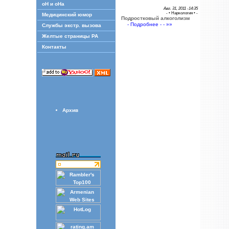
оН и оНа
Авг. 31, 2011 -14:35
- •
Наркология
• -
Медицинский юмор
Подростковый алкоголизм
- Подробнее - - »»
Службы экстр. вызова
Желтые страницы РА
Контакты
Архив