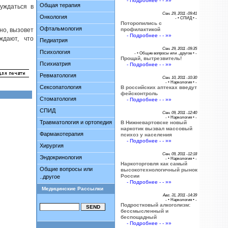
- Подробнее - - »»
Общая терапия
уждаться в
Сен. 29, 2011 -09:41
Онкология
- •
СПИД
• -
Поторопились с
Офтальмология
но, вызовет
профилактикой
- Подробнее - - »»
ждают, что
Педиатрия
Сен. 29, 2011 -09:35
Психология
- •
Общие вопросы или ..другое
• -
Прощай, вытрезвитель!
Психиатрия
- Подробнее - - »»
Ревматология
Сен. 10, 2011 -10:30
- •
Наркология
• -
Сексопатология
В российских аптеках введут
фейсконтроль
Стоматология
- Подробнее - - »»
СПИД
Сен. 09, 2011 -12:40
- •
Наркология
• -
Травматология и ортопедия
В Нижневартовске новый
наркотик вызвал массовый
Фармакотерапия
психоз у населения
- Подробнее - - »»
Хирургия
Сен. 09, 2011 -12:18
Эндокринология
- •
Наркология
• -
Наркоторговля как самый
Общие вопросы или
высокотехнологичный рынок
России
..другое
- Подробнее - - »»
Медицинские Рассылки
Авг. 31, 2011 -14:39
- •
Наркология
• -
Подростковый алкоголизм:
бессмысленный и
беспощадный
- Подробнее - - »»