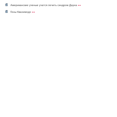
Американские ученые учатся лечить синдром Дауна
»»
Гены Квазимодо
»»