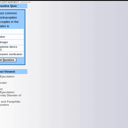
ractive Quiz:
most common
contraception
couples in the
ates is
ndom
phragm
auterine device
D)
anent sterilization
st Viewed:
Ejaculation
s
sorder
sm
Ejaculation
tity Disorder of
 and Paraphilia-
sorders