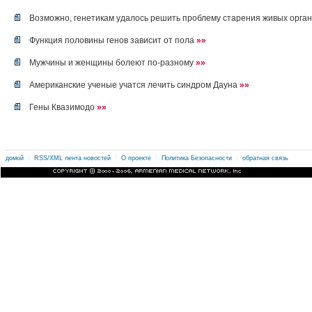
Возможно, генетикам удалось решить проблему старения живых орга
Функция половины генов зависит от пола
»»
Мужчины и женщины болеют по-разному
»»
Американские ученые учатся лечить синдром Дауна
»»
Гены Квазимодо
»»
|
|
|
|
.
домой
RSS/XML лента новостей
О проекте
Политика Безопасности
обратная связь