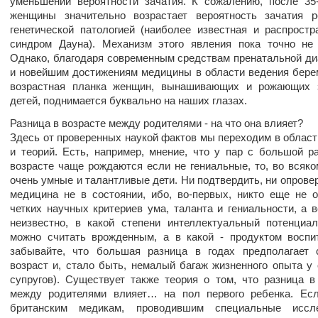
уменьшении вероятности зачатия. К сожалению, после 35
женщины значительно возрастает вероятность зачатия р
генетической патологией (наиболее известная и распростр
синдром Дауна). Механизм этого явления пока точно не
Однако, благодаря современным средствам пренатальной ди
и новейшим достижениям медицины в области ведения бере
возрастная планка женщин, вынашивающих и рожающих 
детей, поднимается буквально на наших глазах.
Разница в возрасте между родителями - на что она влияет?
Здесь от проверенных наукой фактов мы переходим в област
и теорий. Есть, например, мнение, что у пар с большой р
возрасте чаще рождаются если не гениальные, то, во всяко
очень умные и талантливые дети. Ни подтвердить, ни опровер
медицина не в состоянии, ибо, во-первых, никто еще не 
четких научных критериев ума, таланта и гениальности, а в
неизвестно, в какой степени интеллектуальный потенциа
можно считать врожденным, а в какой - продуктом воспи
забывайте, что большая разница в годах предполагает 
возраст и, стало быть, немалый багаж жизненного опыта у 
супругов). Существует также теория о том, что разница в
между родителями влияет… на пол первого ребенка. Есл
британским медикам, проводившим специальные иссле