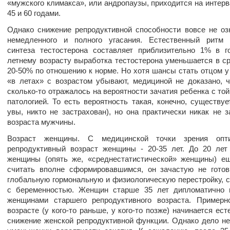
«мужского климакса», или андропаузы, приходится на интер
45 и 60 годами.
Однако снижение репродуктивной способности вовсе не оз
немедленного и полного угасания. Естественный ритм 
синтеза тестостерона составляет приблизительно 1% в г
летнему возрасту выработка тестостерона уменьшается в с
20-50% по отношению к норме. Но хотя шансы стать отцом 
«в летах» с возрастом убывают, медициной не доказано, 
сколько-то отражалось на вероятности зачатия ребенка с той
патологией. То есть вероятность такая, конечно, существует
увы, никто не застрахован), но она практически никак не з
возраста мужчины.
Возраст женщины. С медицинской точки зрения опт
репродуктивный возраст женщины - 20-35 лет. До 20 лет
женщины (опять же, «среднестатистической» женщины) е
считать вполне сформировавшимся, он зачастую не гото
глобальную гормональную и физиологическую перестройку, 
с беременностью. Женщин старше 35 лет дипломатично 
женщинами старшего репродуктивного возраста. Примерн
возрасте (у кого-то раньше, у кого-то позже) начинается ест
снижение женской репродуктивной функции. Однако дело не