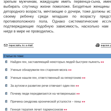
зрелым мужчинам, жаждущим иметь первенца-сына, име
выбирать спутницу жизни помоложе. Бездетные женщины 
детородного возраста, мечтающие о дочери, тоже должны ис
своему ребенку среди младших по возрасту предст
противоположного пола. Однако систематические иссле
подтверждающие подобную зависимость, насколько нам и
нигде в мире не проводились.
Статьи по теме:
Найден ген, заставляющий некоторых людей быстрее пьянеть
»»
Ученые обнаружили ген старения мозга
»»
Ученые нашли ген, ответственный за гипертонию
»»
За аутизм и развитие речи отвечает один ген
»»
Почему люди передвигаются на четвереньках
»»
Причина синдрома хронической усталости – гены
»»
Генная терапия лечит паркинсонизм
»»