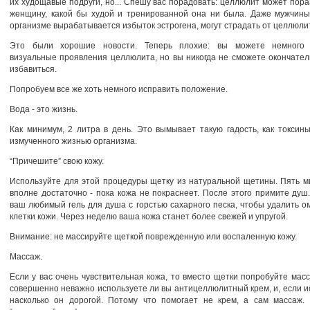
их худощавые подруги, но... Спешу вас порадовать: целлюлит может пор
женщину, какой бы худой и тренированной она ни была. Даже мужчины
организме вырабатывается избыток эстрогена, могут страдать от целлюли
Это были хорошие новости. Теперь плохие: вы можете немного 
визуальные проявления целлюлита, но вы никогда не сможете окончател
избавиться.
Попробуем все же хоть немного исправить положение.
Вода - это жизнь.
Как минимум, 2 литра в день. Это вымывает такую гадость, как токсин
измученного жизнью организма.
“Причешите” свою кожу.
Используйте для этой процедуры щетку из натуральной щетины. Пять м
вполне достаточно - пока кожа не покраснеет. После этого примите ду
ваш любимый гель для душа с горстью сахарного песка, чтобы удалить 
клетки кожи. Через неделю ваша кожа станет более свежей и упругой.
Внимание: не массируйте щеткой поврежденную или воспаленную кожу.
Массаж.
Если у вас очень чувствительная кожа, то вместо щетки попробуйте мас
совершенно неважно используете ли вы антицеллюлитный крем, и, если и
насколько он дорогой. Потому что помогает не крем, а сам массаж.