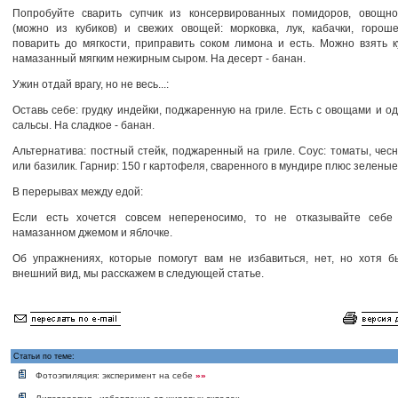
Попробуйте сварить супчик из консервированных помидоров, овощно
(можно из кубиков) и свежих овощей: морковка, лук, кабачки, горош
поварить до мягкости, приправить соком лимона и есть. Можно взять к
намазанный мягким нежирным сыром. На десерт - банан.
Ужин отдай врагу, но не весь...:
Оставь себе: грудку индейки, поджаренную на гриле. Есть с овощами и о
сальсы. На сладкое - банан.
Альтернатива: постный стейк, поджаренный на гриле. Соус: томаты, чесн
или базилик. Гарнир: 150 г картофеля, сваренного в мундире плюс зелены
В перерывах между едой:
Если есть хочется совсем непереносимо, то не отказывайте себе 
намазанном джемом и яблочке.
Об упражнениях, которые помогут вам не избавиться, нет, но хотя б
внешний вид, мы расскажем в следующей статье.
Статьи по теме:
Фотоэпиляция: эксперимент на себе
»»