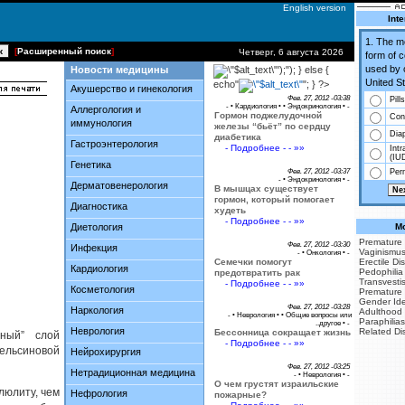
English version
Inte
1. The 
[
Расширенный поиск
]
Четверг, 6 августа 2026
form of 
used by 
Новости медицины
');"); } else {
United St
echo"
"; } ?>
Акушерство и гинекология
Фев. 27, 2012 -03:38
Pills
- •
Кардиология
• •
Эндокринология
• -
Аллергология и
Гормон поджелудочной
Co
иммунология
железы “бьёт” по сердцу
Dia
диабетика
Гастроэнтерология
- Подробнее - - »»
Intr
(IU
Генетика
Фев. 27, 2012 -03:37
Perm
- •
Эндокринология
• -
Дерматовенерология
В мышцах существует
гормон, который помогает
Диагностика
худеть
- Подробнее - - »»
Диетология
Mo
Premature 
Фев. 27, 2012 -03:30
Инфекция
Vaginismu
- •
Онкология
• -
Семечки помогут
Erectile Di
Кардиология
Pedophilia
предотвратить рак
Transvesti
- Подробнее - - »»
Косметология
Premature 
Gender Iden
Фев. 27, 2012 -03:28
Наркология
Adulthood
- •
Неврология
• •
Общие вопросы или
Paraphilias
..другое
• -
Неврология
Related Di
Бессонница сокращает жизнь
тный” слой
- Подробнее - - »»
ельсиновой
Нейрохирургия
Фев. 27, 2012 -03:25
Нетрадиционная медицина
- •
Неврология
• -
О чем грустят израильские
юлиту, чем
Нефрология
пожарные?