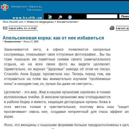
Rus.Health.am
> Новости медицины > Косметология •
Апельсиновая корка: как от нее избавиться
•
•
Косметология
Июль 17, 2004
Заканчивается лето, в офисе появляются загорелые
сослуживцы, показывают свои отпускные фотографии... Вы бы
тоже показали им памятные снимки своего замечательного
отдыха, но на всех своих фото вы видите целлюлит.
Удивительно, но журнал “Здоровье” никогда об этом не писал.
Спасибо Анне Бурда: просветила нас. Теперь перед тем, как
отправиться на пляж мы внимательно изучаем “проблемные
зоны” и находим там, ох, лучше бы даже не смотреть...
Целлюлит - это жир. Жир в нашем организме заключен в тонкие
коллагеновые ячейки. В женском организме жир откладывается
в районе бедер и живота, защищая детородные органы. Кожа в
этих местах тонкая и чувствительная, поэтому весь наш “защи
просвечивает сквозь нее, создавая неприятный для глаза эффект ап
корки.
Ясно, что женщины с пышными формами больше предрасположены к целл