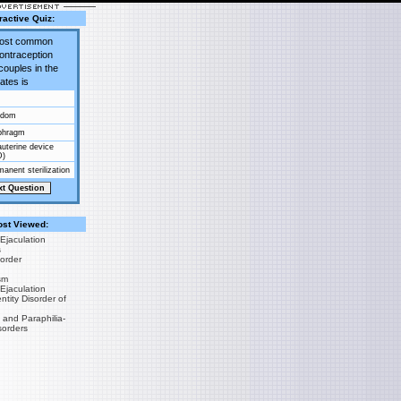
ractive Quiz:
most common
contraception
couples in the
ates is
ndom
phragm
auterine device
D)
anent sterilization
st Viewed:
Ejaculation
s
sorder
sm
Ejaculation
tity Disorder of
 and Paraphilia-
sorders