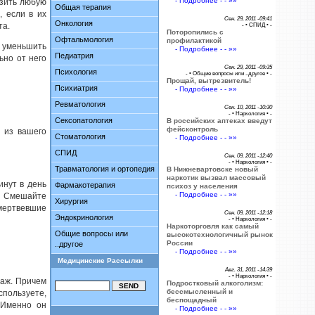
- Подробнее - - »»
азить любую
Общая терапия
, если в их
Сен. 29, 2011 -09:41
Онкология
та.
- •
СПИД
• -
Поторопились с
Офтальмология
профилактикой
уменьшить
- Подробнее - - »»
Педиатрия
ьно от него
Сен. 29, 2011 -09:35
Психология
- •
Общие вопросы или ..другое
• -
Прощай, вытрезвитель!
Психиатрия
- Подробнее - - »»
Ревматология
Сен. 10, 2011 -10:30
- •
Наркология
• -
Сексопатология
В российских аптеках введут
фейсконтроль
ы из вашего
Стоматология
- Подробнее - - »»
СПИД
Сен. 09, 2011 -12:40
- •
Наркология
• -
Травматология и ортопедия
В Нижневартовске новый
наркотик вызвал массовый
инут в день
Фармакотерапия
психоз у населения
- Подробнее - - »»
ш. Смешайте
Хирургия
омертвевшие
Сен. 09, 2011 -12:18
Эндокринология
- •
Наркология
• -
Наркоторговля как самый
Общие вопросы или
высокотехнологичный рынок
России
..другое
- Подробнее - - »»
Медицинские Рассылки
Авг. 31, 2011 -14:39
- •
Наркология
• -
саж. Причем
Подростковый алкоголизм:
бессмысленный и
спользуете,
беспощадный
 Именно он
- Подробнее - - »»