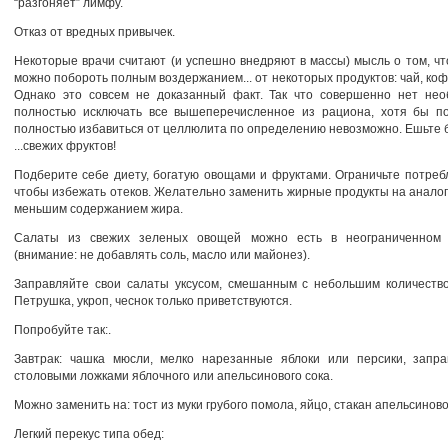
“разгоняет” лимфу.
Отказ от вредных привычек.
Некоторые врачи считают (и успешно внедряют в массы) мысль о том, ч
можно побороть полным воздержанием... от некоторых продуктов: чай, кофе
Однако это совсем не доказанный факт. Так что совершенно нет нео
полностью исключать все вышеперечисленное из рациона, хотя бы пот
полностью избавиться от целлюлита по определению невозможно. Ешьте б
...свежих фруктов!
Подберите себе диету, богатую овощами и фруктами. Ограничьте потреб
чтобы избежать отеков. Желательно заменить жирные продукты на аналог
меньшим содержанием жира.
Салаты из свежих зеленых овощей можно есть в неограниченном 
(внимание: не добавлять соль, масло или майонез).
Заправляйте свои салаты уксусом, смешанным с небольшим количество
Петрушка, укроп, чеснок только приветствуются.
Попробуйте так:.
Завтрак: чашка мюсли, мелко нарезанные яблоки или персики, запра
столовыми ложками яблочного или апельсинового сока.
Можно заменить на: тост из муки грубого помола, яйцо, стакан апельсиново
Легкий перекус типа обед: