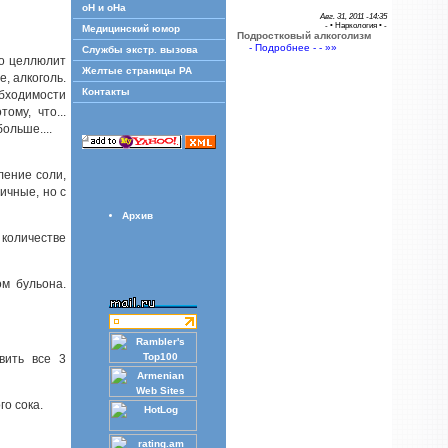
оН и оНа
Авг. 31, 2011 -14:35
- •
Наркология
• -
Медицинский юмор
Подростковый алкоголизм
- Подробнее - - »»
Службы экстр. вызова
то целлюлит
Желтые страницы РА
, алкоголь.
Контакты
бходимости
ому, что...
ольше....
ление соли,
ичные, но с
Архив
количестве
м бульона.
вить все 3
го сока.