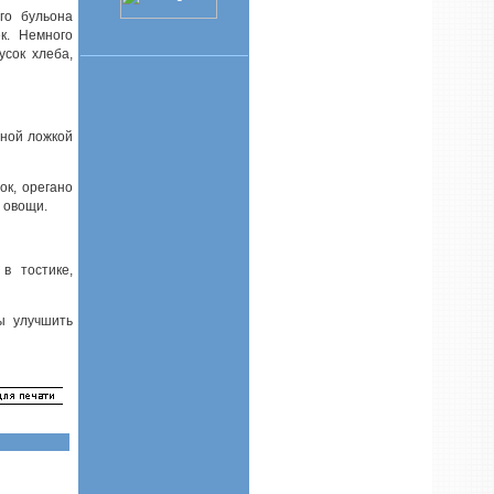
го бульона
ек. Немного
усок хлеба,
дной ложкой
ок, орегано
е овощи.
в тостике,
ы улучшить