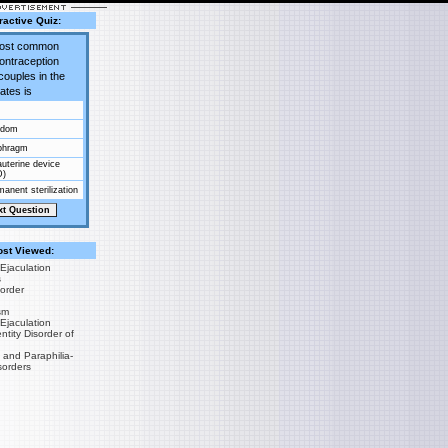
ractive Quiz:
most common
contraception
couples in the
ates is
ndom
phragm
auterine device
D)
anent sterilization
st Viewed:
Ejaculation
s
sorder
sm
Ejaculation
tity Disorder of
 and Paraphilia-
sorders