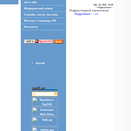
оН и оНа
Авг. 31, 2011 -14:35
- •
Наркология
• -
Медицинский юмор
Подростковый алкоголизм
- Подробнее - - »»
Службы экстр. вызова
Желтые страницы РА
Контакты
Архив