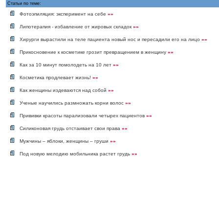
Статьи по теме:
Фотоэпиляция: эксперимент на себе
»»
Липотерапия - избавление от жировых складок
»»
Хирурги вырастили на теле пациента новый нос и пересадили его на лицо
»»
Прикосновение к косметике грозит превращением в женщину
»»
Как за 10 минут помолодеть на 10 лет
»»
Косметика продлевает жизнь!
»»
Как женщины издеваются над собой
»»
Ученые научились размножать корни волос
»»
Прививки красоты парализовали четырех пациентов
»»
Силиконовая грудь отстаивает свои права
»»
Мужчины – яблоки, женщины – груши
»»
Под новую мелодию мобильника растет грудь
»»