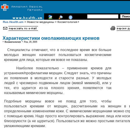
Rus.Health.am
> Новости медицины > Косметология •
Характеристики омолаживающих кремов
•
•
Косметология
Янв. 29, 2005
Специалисты отмечают, что в последнее время все больше
молодых женщин начинают пользоваться косметическими
кремами для лица, которые им вовсе не показаны.
Наиболее показательно – применение кремов для
устранения/профилактики морщин. Следует знать, что причины
их появления в молодости и старости разные. У молодых
людей с чрезмерно подвижным лицом (живой мимикой), или у
тех, кто щурится из-за плохого зрения, появляются так
называемые мимические морщины.
Подобные морщины вовсе не повод для того, чтобы
пользоваться кремами от морщин, рассчитанными на женщин в в
определенными изменениями кожи. С мимическими морщинами можно спр
с помощью крема. Надо просто контролировать выражение лица или носи
близорукости (а не щуриться). Пользоваться же можно простыми питате
увлажняющими кремами.