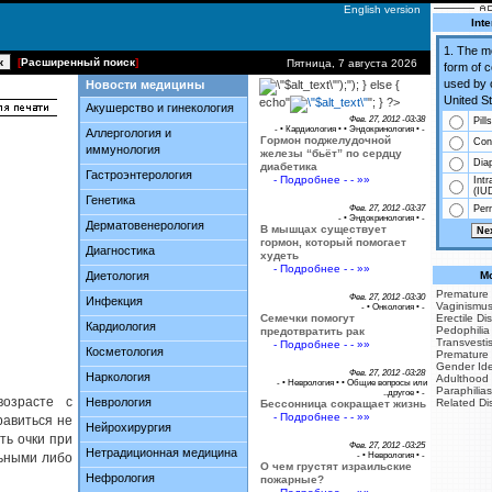
English version
Inte
1. The 
[
Расширенный поиск
]
Пятница, 7 августа 2026
form of 
used by 
Новости медицины
');"); } else {
United St
echo"
"; } ?>
Акушерство и гинекология
Фев. 27, 2012 -03:38
Pills
- •
Кардиология
• •
Эндокринология
• -
Аллергология и
Гормон поджелудочной
Co
иммунология
железы “бьёт” по сердцу
Dia
диабетика
Гастроэнтерология
- Подробнее - - »»
Intr
(IU
Генетика
Фев. 27, 2012 -03:37
Perm
- •
Эндокринология
• -
Дерматовенерология
В мышцах существует
гормон, который помогает
Диагностика
худеть
- Подробнее - - »»
Диетология
Mo
Premature 
Фев. 27, 2012 -03:30
Инфекция
Vaginismu
- •
Онкология
• -
Семечки помогут
Erectile Di
Кардиология
Pedophilia
предотвратить рак
Transvesti
- Подробнее - - »»
Косметология
Premature 
Gender Iden
Фев. 27, 2012 -03:28
Наркология
Adulthood
- •
Неврология
• •
Общие вопросы или
Paraphilias
..другое
• -
озрасте с
Неврология
Related Di
Бессонница сокращает жизнь
- Подробнее - - »»
авиться не
Нейрохирургия
ть очки при
Фев. 27, 2012 -03:25
Нетрадиционная медицина
льными либо
- •
Неврология
• -
О чем грустят израильские
Нефрология
пожарные?