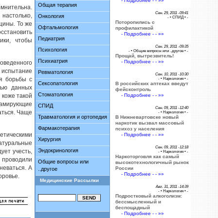
- Подробнее - - »»
Общая терапия
омнительна.
Сен. 29, 2011 -09:41
 настолько,
Онкология
- •
СПИД
• -
Поторопились с
щины. То же
Офтальмология
профилактикой
сстановить
- Подробнее - - »»
Педиатрия
ики, чтобы
Сен. 29, 2011 -09:35
Психология
- •
Общие вопросы или ..другое
• -
Прощай, вытрезвитель!
Психиатрия
- Подробнее - - »»
роведенного
 испытание
Ревматология
Сен. 10, 2011 -10:30
ля борьбы с
- •
Наркология
• -
Сексопатология
В российских аптеках введут
щью данных
фейсконтроль
Стоматология
 коже такой
- Подробнее - - »»
кламирующие
СПИД
Сен. 09, 2011 -12:40
аться. Чаще
- •
Наркология
• -
Травматология и ортопедия
В Нижневартовске новый
наркотик вызвал массовый
Фармакотерапия
психоз у населения
етическими
- Подробнее - - »»
Хирургия
натуральные
Сен. 09, 2011 -12:18
Эндокринология
ует учесть,
- •
Наркология
• -
Наркоторговля как самый
проводили
Общие вопросы или
высокотехнологичный рынок
неваться. А
России
..другое
- Подробнее - - »»
оровье.
Медицинские Рассылки
Авг. 31, 2011 -14:39
- •
Наркология
• -
Подростковый алкоголизм:
бессмысленный и
беспощадный
- Подробнее - - »»