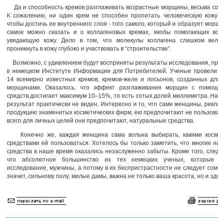
Да и способность кремов разглаживать возрастные морщины, весьма с
К сожалению, ни один крем не способен пропитать человеческую кожу
чтобы достичь ее внутреннего слоя - того самого, который и образует мор
самое можно сказать и о коллагеновых кремах, якобы помогающих во
увядающую кожу. Дело в том, что молекулы коллагена слишком вел
проникнуть в кожу глубоко и участвовать в “строительстве”.
Возможно, с удивлением будут восприняты результаты исследования, п
в немецком Институте Информации для Потребителей. Ученые провели
14 всемирно известных кремов, кремов-желе и лосьонов, созданных д
морщинами. Оказалось, что эффект разглаживания морщин с помо
средств достигает максимум 10–15%, то есть сотых долей миллиметра. На
результат практически не виден. Интересно и то, что сами женщины, ре
продукцию знаменитых косметических фирм, ею предпочитают не пользов
всего для личных целей они предпочитают, натуральные средства.
Конечно же, каждая женщина сама вольна выбирать, какими косм
средствами ей пользоваться. Хотелось бы только заметить, что многие 
средства в наше время оказались незаслуженно забыты. Кроме того, след
что абсолютное большинство их тех немецких ученых, которые 
исследование, мужчины, а потому в их беспристрастности не следует сом
значит, сильному полу, милые дамы, важна не только ваша красота, но и зд