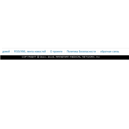
|
|
|
|
.
домой
RSS/XML лента новостей
О проекте
Политика Безопасности
обратная связь