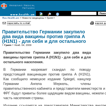
Rus.Health.am
> Новости медицины > Грипп •
Правительство Германии закупило
два вида вакцины против гриппа A
(H1N1) - для себя и для остального
•
•
Грипп
Нояб. 04, 2009
Правительство Германии закупило два вида
вакцины против гриппа A (H1N1) - для себя и для
остального населения.
В Германии назревает скандал по поводу
предстоящей вакцинации против гриппа A (H1N1).
Как сообщило немецкое издание Spiegel, канцлер
Германии Ангела Меркель, члены
правительственного кабинета и представители министерств и
ФРГ будут привиты более щадящим видом вакцины, нежели 
часть населения страны.
Издание ссылается на представителя Министерства внутр