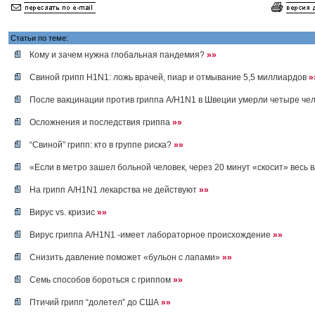
Статьи по теме:
Кому и зачем нужна глобальная пандемия?
»»
Свиной грипп H1N1: ложь врачей, пиар и отмывание 5,5 миллиардов
»
После вакцинации против гриппа A/H1N1 в Швеции умерли четыре че
Осложнения и последствия гриппа
»»
“Свиной” грипп: кто в группе риска?
»»
«Если в метро зашел больной человек, через 20 минут «скосит» весь 
На грипп A/H1N1 лекарства не действуют
»»
Вирус vs. кризис
»»
Вирус гриппа A/H1N1 -имеет лабораторное происхождение
»»
Снизить давление поможет «бульон с лапами»
»»
Семь способов бороться с гриппом
»»
Птичий грипп “долетел” до США
»»