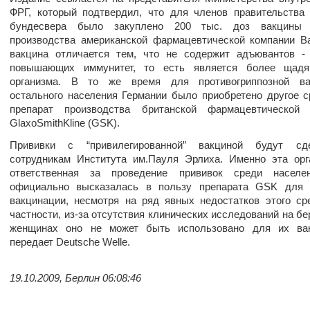
ФРГ, который подтвердил, что для членов правительства
бундесвера было закуплено 200 тыс. доз вакцины 
производства американской фармацевтической компании Ba
вакцина отличается тем, что не содержит адъювантов -
повышающих иммунитет, то есть является более щад
организма. В то же время для противогриппозной ва
остального населения Германии было приобретено другое с
препарат производства британской фармацевтической 
GlaxoSmithKline (GSK).
Прививки с “привилегированной” вакциной будут с
сотрудникам Института им.Пауля Эрлиха. Именно эта орг
ответственная за проведение прививок среди населе
официально высказалась в пользу препарата GSK для 
вакцинации, несмотря на ряд явных недостатков этого ср
частности, из-за отсутствия клинических исследований на б
женщинах оно не может быть использовано для их вак
передает Deutsche Welle.
19.10.2009, Берлин 06:08:46