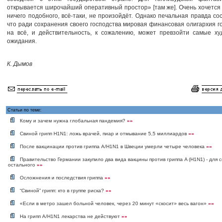
открывается широчайший оперативный простор» [там же]. Очень хочется 
ничего подобного, всё-таки, не произойдёт. Однако печальная правда сос
что ради сохранения своего господства мировая финансовая олигархия г
на всё, и действительность, к сожалению, может превзойти самые х
ожидания.
К. Дымов
Статьи по теме:
Кому и зачем нужна глобальная пандемия?
»»
Свиной грипп H1N1: ложь врачей, пиар и отмывание 5,5 миллиардов
»»
После вакцинации против гриппа A/H1N1 в Швеции умерли четыре человека
»»
Правительство Германии закупило два вида вакцины против гриппа A (H1N1) - для с
остального
»»
Осложнения и последствия гриппа
»»
“Свиной” грипп: кто в группе риска?
»»
«Если в метро зашел больной человек, через 20 минут «скосит» весь вагон»
»»
На грипп A/H1N1 лекарства не действуют
»»