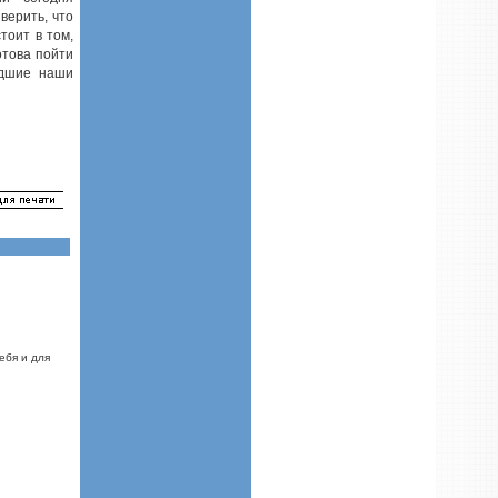
верить, что
тоит в том,
отова пойти
удшие наши
ебя и для