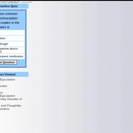
ractive Quiz:
most common
contraception
couples in the
ates is
ndom
phragm
auterine device
D)
anent sterilization
st Viewed:
Ejaculation
s
sorder
sm
Ejaculation
tity Disorder of
 and Paraphilia-
sorders