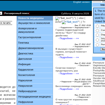
English version
Inte
1. The 
[
Расширенный поиск
]
Суббота, 8 августа 2026
form of 
used by 
Новости медицины
');"); } else {
United St
echo"
"; } ?>
Акушерство и гинекология
Фев. 27, 2012 -03:38
Pills
- •
Кардиология
• •
Эндокринология
• -
Аллергология и
Гормон поджелудочной
Co
иммунология
железы “бьёт” по сердцу
Dia
диабетика
Гастроэнтерология
- Подробнее - - »»
Intr
(IU
Генетика
Фев. 27, 2012 -03:37
Perm
- •
Эндокринология
• -
Дерматовенерология
В мышцах существует
гормон, который помогает
Диагностика
худеть
- Подробнее - - »»
Диетология
Mo
Premature 
Фев. 27, 2012 -03:30
Инфекция
Vaginismu
- •
Онкология
• -
Семечки помогут
Erectile Di
Кардиология
Pedophilia
предотвратить рак
Transvesti
- Подробнее - - »»
Косметология
Premature 
Gender Iden
Фев. 27, 2012 -03:28
Наркология
Adulthood
- •
Неврология
• •
Общие вопросы или
Paraphilias
..другое
• -
Неврология
Related Di
Бессонница сокращает жизнь
оводится до
- Подробнее - - »»
сштаб, не
Нейрохирургия
е всячески
Фев. 27, 2012 -03:25
Нетрадиционная медицина
- •
Неврология
• -
и и разного
О чем грустят израильские
Нефрология
пожарные?
вериями и