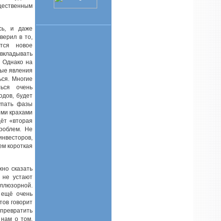
щественным
сь, и даже
верил в то,
тся новое
вкладывать
. Однако на
ные явления
ься. Многие
ься очень
одов, будет
тупать фазы
ыми крахами
дёт «вторая
роблем. Не
нвесторов,
ем короткая
жно сказать
 не устают
иллюзорной.
 ещё очень
тов говорит
 превратить
 нам о том,