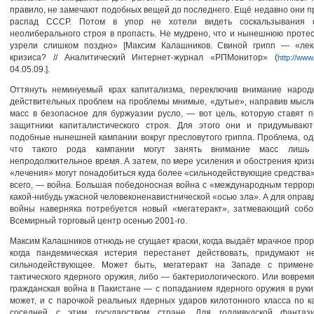
правило, не замечают подобных вещей до последнего. Ещё недавно они 
распад СССР. Потом в упор не хотели видеть соскальзывания ф
неолиберального строя в пропасть. Не мудрено, что и нынешнюю проте
узрели слишком поздно» [Максим Калашников. Свиной грипп — «лек
кризиса? // Аналитический Интернет-журнал «РПМонитор» (
http://www
04.05.09.].
Оттянуть неминуемый крах капитализма, переключив внимание народ
действительных проблем на проблемы мнимые, «дутые», направив мысл
масс в безопасное для буржуазии русло, — вот цель, которую ставят 
защитники капиталистического строя. Для этого они и придумывают
подобные нынешней кампании вокруг пресловутого гриппа. Проблема, одн
что такого рода кампании могут занять внимание масс лишь
непродолжительное время. А затем, по мере усиления и обострения кризи
«лечения» могут понадобиться куда более «сильнодействующие средства»
всего, — война. Большая победоносная война с «международным терро
какой-нибудь ужасной человеконенавистнической «осью зла». А для оправ
войны наверняка потребуется новый «мегатеракт», затмевающий собо
Всемирный торговый центр осенью 2001-го.
Максим Калашников отнюдь не сгущает краски, когда выдаёт мрачное прор
когда пандемическая истерия перестанет действовать, придумают н
сильнодействующее. Может быть, мегатеракт на Западе с примен
тактического ядерного оружия, либо — бактериологического. Или воврем
гражданская война в Пакистане — с попаданием ядерного оружия в руки
может, и с парочкой реальных ядерных ударов килотонного класса по к
соседней с этим государством стране. Для голливудской фантаз