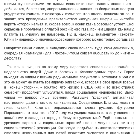
какими жульническими методами исполнительная власть «наполняет
добивается, более того, «перевыполнения плана» по бюджетным поступ
умудряются взимать с некоторых коммерсантов налоги авансом за сент
значит, что приводимые правительством «ажурные» цифры — чистейш
верить которой нельзя; и, скорее всего, к осени казна совсем опустеет. Сн
серьёзные проблемы с оплатой российского газа, причём Европа, как нам у
платить за Украину не намерена. Ну, и, наконец, знаменитое «секрет
Юлии Тимошенко, о мрачном содержании которого можно только догадыват
Говорите: банки ожили, и вкладчики снова понесли туда свои денежки? А,
очередная «замануха» для «лохов», чтобы совсем обобрать их до нитки 
дефолта?
...Так или иначе, но по всему миру нарастает социальная напряжённо
недовольство людей. Даже в богатых и благополучных странах Евро
выходят на улицы с весьма радикальными лозунгами и вступают в бои с 
это не может не пугать всемирную олигархию, которая в своё время всерь
в «конец истории». «Понятно, что кризис в США (как и во всех стран
семёрки”) продолжит углубляться, плодя социальное недовольство. Вых
улицы — вопрос лишь времени. Растущие “красные”, антикапитал
настроения даже в оплоте капитализма, Соединённых Штатах, может н
лишь слепой. Кажется, оправдываются слова русского футуроло
Переслегина о том, что в 2017 году мы увидим массовые выступления п
знамёнами в западных городах. Чему же удивляться? Ещё несколько л
урезания зарплат и социальных гарантий вполне могут привести к т
социалистической революции. Как всегда, подъём антикапиталистических
оказался неожиданным для ратей всяческих экспертов и аналитиков. 