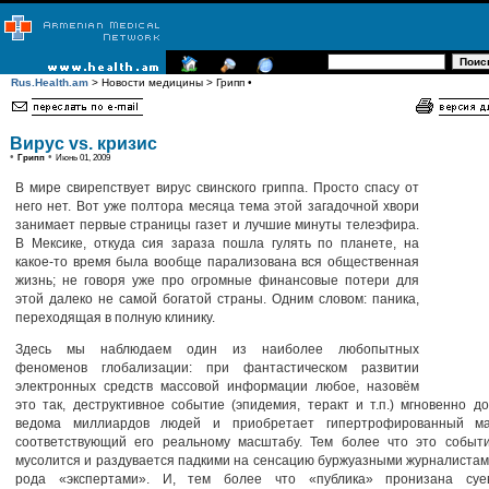
Rus.Health.am
> Новости медицины > Грипп •
Вирус vs. кризис
•
•
Грипп
Июнь 01, 2009
В мире свирепствует вирус свинского гриппа. Просто спасу от
него нет. Вот уже полтора месяца тема этой загадочной хвори
занимает первые страницы газет и лучшие минуты телеэфира.
В Мексике, откуда сия зараза пошла гулять по планете, на
какое-то время была вообще парализована вся общественная
жизнь; не говоря уже про огромные финансовые потери для
этой далеко не самой богатой страны. Одним словом: паника,
переходящая в полную клинику.
Здесь мы наблюдаем один из наиболее любопытных
феноменов глобализации: при фантастическом развитии
электронных средств массовой информации любое, назовём
это так, деструктивное событие (эпидемия, теракт и т.п.) мгновенно д
ведома миллиардов людей и приобретает гипертрофированный ма
соответствующий его реальному масштабу. Тем более что это событи
мусолится и раздувается падкими на сенсацию буржуазными журналистам
рода «экспертами». И, тем более что «публика» пронизана суе