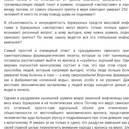
трезвомыслящих людей тонут в шумихе, созданной «экспертами» и пан
между прочим, от самого обычного гриппа в мире ежегодно умирает 250
человек!!! И никто по этому поводу шума не поднимает!
В объективность и непредвзятость буржуазных средств массовой инф
также и буржуазных «экспертов») могут верить только полные идиот
возникает резонный вопрос: а кому выгодна, кому нужна шумиха, подн
свинского гриппа? По чьему заказу ведётся вся эта глобальная инфо
кампания?
Самый простой и очевидный ответ: в «раздувании» свинского гри
заинтересованы фармацевтические гиганты, которые за счёт паникующ
госзаказа рассчитывают выйти из кризиса и «срубить» хороший куш. Од
мерзких гнусностей капитализма состоит в том, что при этом строе 
прослойка людей, которым напрямую выгодно, чтобы люди больше бол
умирали! Кому болезнь и горе — а кому сверхприбыли! Впрочем, фармаце
как и фабрикантам «огненной воды», кризис особо и не угрожает. Да
жестокие экономические катаклизмы у людей всегда находятся деньги 
водки и пилюль.
Однако в раздувании нынешней шумихи вокруг окаянной инфлюэнцы заи
весь класс буржуазии и её политическая элита. Потому что вирус свинско
это отличный, просто-таки идеальный, объект для отвлечения
общественности от жесточайшего экономического кризиса, представл
человечества куда большую угрозу и подрывающего при этом доверие на
к капитализму. Я уверен (и не только я один), что раздутая кампания как 
своей главной целью переключить внимание народа с кризиса на вирус. З