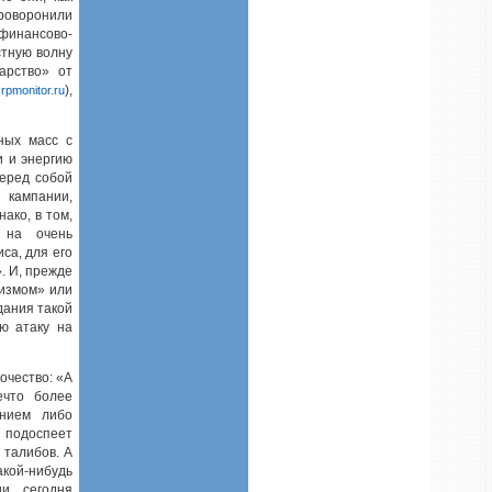
проворонили
инансово-
стную волну
арство» от
),
.rpmonitor.ru
ных масс с
и и энергию
перед собой
 кампании,
ако, в том,
 на очень
са, для его
. И, прежде
ризмом» или
дания такой
ю атаку на
очество: «А
ечто более
ением либо
я подоспеет
 талибов. А
акой-нибудь
ии сегодня