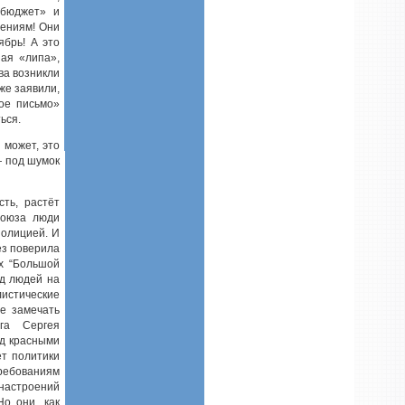
 бюджет» и
лениям! Они
ябрь! А это
ая «липа»,
ова возникли
же заявили,
ное письмо»
ься.
 может, это
— под шумок
сть, растёт
союза люди
полицией. И
ёз поверила
ах “Большой
од людей на
истические
е замечать
га Сергея
од красными
ет политики
ребованиям
 настроений
Но они, как