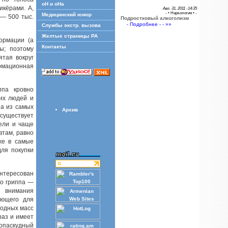
оН и оНа
икёрами. А,
Авг. 31, 2011 -14:35
- •
Наркология
• -
Медицинский юмор
 — 500 тыс.
Подростковый алкоголизм
- Подробнее - - »»
Службы экстр. вызова
Желтые страницы РА
ормации (а
Контакты
ы; поэтому
ятая вокруг
рмационная
ппа кровно
их людей и
на из самых
Архив
существует
ели и чаще
втам, равно
же в самые
для покупки
нтересован
го гриппа —
 внимания
яющего для
родных масс
раз и имеет
лопаскудный