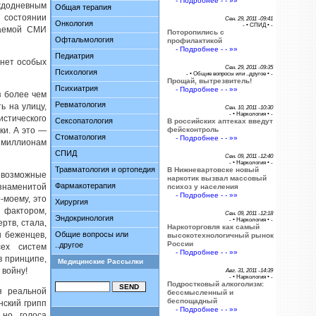
- Подробнее - - »»
ждодневным
Общая терапия
состоянии
Сен. 29, 2011 -09:41
Онкология
- •
СПИД
• -
таемой СМИ
Поторопились с
Офтальмология
профилактикой
- Подробнее - - »»
Педиатрия
 нет особых
Сен. 29, 2011 -09:35
Психология
- •
Общие вопросы или ..другое
• -
Прощай, вытрезвитель!
Психиатрия
- Подробнее - - »»
з более чем
Ревматология
ь на улицу,
Сен. 10, 2011 -10:30
- •
Наркология
• -
стического
Сексопатология
В российских аптеках введут
ки. А это —
фейсконтроль
Стоматология
- Подробнее - - »»
 миллионам
СПИД
Сен. 09, 2011 -12:40
- •
Наркология
• -
Травматология и ортопедия
В Нижневартовске новый
возможные
наркотик вызвал массовый
Фармакотерапия
знаменитой
психоз у населения
- Подробнее - - »»
-моему, это
Хирургия
фактором,
Сен. 09, 2011 -12:18
Эндокринология
- •
Наркология
• -
ртв, стала,
Наркоторговля как самый
ы беженцев,
Общие вопросы или
высокотехнологичный рынок
России
..другое
сех систем
- Подробнее - - »»
в принципе,
Медицинские Рассылки
 войну!
Авг. 31, 2011 -14:39
- •
Наркология
• -
Подростковый алкоголизм:
я реальной
бессмысленный и
беспощадный
нский грипп
- Подробнее - - »»
 но голоса