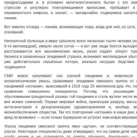
предрассудками и, в условиях капиталистического бытия с его ка
стрессом и регулярно повторяющимися кризисами, пребывает в 
перманентного невроза, а значит, — чрезвычайно подвержена нагне
панике.
Вот именно отсюда — паника, возникающая тогда, когда для неё, по сути,
оснований.
Непонятной болезнью в мире заболело всего несколько тысяч человек (и
6-ти миллиардов!), умерло около сотни — и вот уже люди боятся выходит
расстраивается вся экономическая жизнь, резко падает оборот тури
бизнеса в захваченных эпидемией странах, возникают миллиардные убыт
уже действительно серьёзные потери, реально несущие бедствия
трудящихся.
СМИ вовсю запугивают нас угрозой пандемии и, живописуя 
апокалипсические ужасы, сравнивают эпидемию свинского гриппа со 
пандемией «испанки», выкосившей в 1918 году 20 миллионов душ. Но, по
сравнение совершенно некорректно. Потому, что решающим 
обусловившим грандиозный размах той пандемии и столь жуткое число же
вне всяких сомнений, Первая мировая война, принесшая разруху, масс
антисанитарию и дезорганизацию здравоохранения и, вообще, в
жизнеобеспечения общества. Так что повторение «испанки» в наши дни, 
вряд ли возможно — если только буржуазия не устроит нам новую мировую
Угроза пандемии свинского гриппа явно «дутая», не соответствующа
угрозе. Некоторые специалисты даже утверждают, что на самом деле сви
особо ничем и не отличается от гриппа обычного, банального —