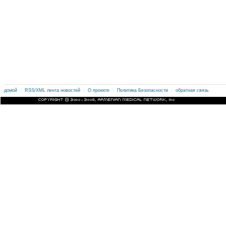
|
|
|
|
.
домой
RSS/XML лента новостей
О проекте
Политика Безопасности
обратная связь