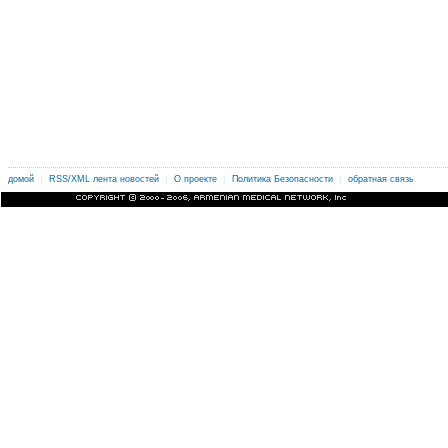
|
|
|
|
.
домой
RSS/XML лента новостей
О проекте
Политика Безопасности
обратная связь