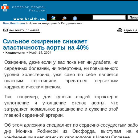
Rus.Health.am
> Новости медицины > Кардиология •
Сильное ожирение снижает
эластичность аорты на 40%
•
•
Кардиология
Нояб. 14, 2004
Ожирение, даже если у вас пока нет ни диабета, ни
сердечных болезней, ни гипертонии, ни повышенного
уровня холестерина, уже само по себе является
опасным состоянием, чреватым серьезным
кардиологическим риском.
Так, например, для тучных людей характерно
уплотнение и утолщение стенок аорты, что
затрудняет нормальное расширение и сужение этой
главной сердечной артерии.
Об этом доложила специалист по сердечно-сосудистым заб
д-р Моника Робинсон из Оксфорда, выступая на е
конференции американских кардиологов в Новом Орлеане.