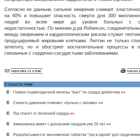
Согласно ее данным, сильное ожирение снижает эластично
на 40% и повышает опасность смерти для 300 миллионо
людей во всем мире до уровня больных с се
недостаточностью. По мнению д-ра Робинсон, соединительн
между ожирением и кардиологическим риском служит лептин 
продуцируемый жировыми клетками. Лептин не только спо
аппетиту, но и обостряет воспалительные процессы в о
связанные с сердечно-сосудистыми заболеваниями.
Статьи по теме:
Гормон поджелудочной железы “бьёт” по сердцу диабетика
»»
Снизить давление поможет «бульон с лапами»
»»
Лук спасет от болезней сердца
»»
Американец живет с донорским сердцем уже 28 лет
»»
Разрабатывается экономичная таблетка “три в одном” для сердечник