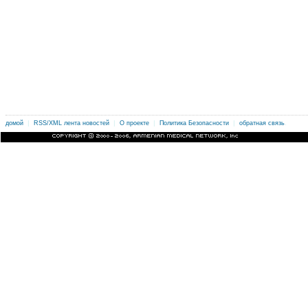
|
|
|
|
.
домой
RSS/XML лента новостей
О проекте
Политика Безопасности
обратная связь