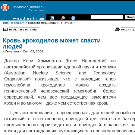
Rus.Health.am
> Новости медицины > Генетика •
Кровь крокодилов может спасти
людей
•
•
Генетика
Сен. 03, 2004
Доктор Кери Хаммертон (Kerie Hammerton) из
австралийской организации ядерной науки и техники
(Australian Nuclear Science and Technology
Organisation) показывает, что с помощью генов
гемоглобина крокодилов можно создать
генинженерный человеческий гемоглобин, более
совершенный, чем все предыдущие заменители
крови и во многом – даже чем естественная кровь.
Цель исследования – спроектировать для людей новый ге
отличный от естественного, пригодный для синтеза в бакте
промышленного производства) и пригодный в качестве з
крови для пострадавших, нуждающихся в срочном переливани