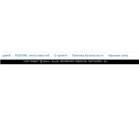
|
|
|
|
.
домой
RSS/XML лента новостей
О проекте
Политика Безопасности
обратная связь