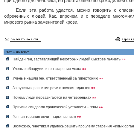
пригодного для человека, но работающего по крокодильей схе
Если эта работа удастся, можно говорить о спасен
обречённых людей. Как, впрочем, и о переделе многомил
мирового рынка заменителей крови.
Статьи по теме:
Найден ген, заставляющий некоторых людей быстрее пьянеть
»»
Ученые обнаружили ген старения мозга
»»
Ученые нашли ген, ответственный за гипертонию
»»
За аутизм и развитие речи отвечает один ген
»»
Почему люди передвигаются на четвереньках
»»
Причина синдрома хронической усталости – гены
»»
Генная терапия лечит паркинсонизм
»»
Возможно, генетикам удалось решить проблему старения живых орга