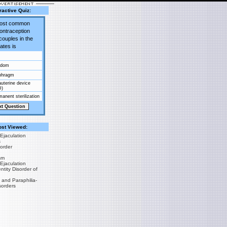
ractive Quiz:
most common
contraception
couples in the
ates is
ndom
phragm
auterine device
D)
anent sterilization
st Viewed:
Ejaculation
s
sorder
sm
Ejaculation
tity Disorder of
 and Paraphilia-
sorders