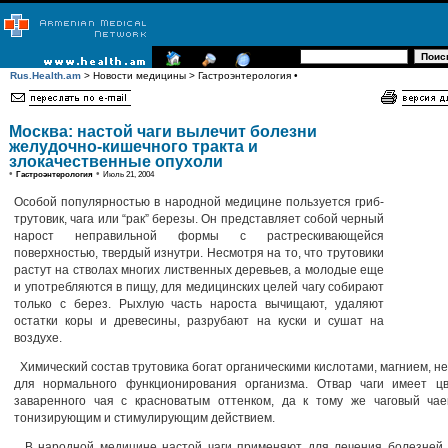
Rus.Health.am
> Новости медицины > Гастроэнтерология •
Москва: настой чаги вылечит болезни
желудочно-кишечного тракта и
злокачественные опухоли
•
•
Гастроэнтерология
Июль 21, 2004
Особой популярностью в народной медицине пользуется гриб-
трутовик, чага или “рак” березы. Он представляет собой черный
нарост неправильной формы с растрескивающейся
поверхностью, твердый изнутри. Несмотря на то, что трутовики
растут на стволах многих лиственных деревьев, а молодые еще
и употребляются в пищу, для медицинских целей чагу собирают
только с берез. Рыхлую часть нароста вычищают, удаляют
остатки коры и древесины, разрубают на куски и сушат на
воздухе.
Химический состав трутовика богат органическими кислотами, магнием, 
для нормального функционирования организма. Отвар чаги имеет ц
заваренного чая с красноватым оттенком, да к тому же чаговый чае
тонизирующим и стимулирующим действием.
В народной медицине настой чаги применяют для лечения болезней 