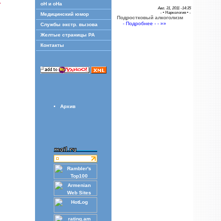
»
оН и оНа
Авг. 31, 2011 -14:35
- •
Наркология
• -
Медицинский юмор
Подростковый алкоголизм
- Подробнее - - »»
Службы экстр. вызова
Желтые страницы РА
Контакты
Архив