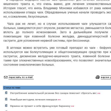
кишечного тракта и, что очень важно, для лечения злокачественных
История гласит, что князь Владимир Мономах избавился от рака нижн
использовании отвара чаги. Обрадованные ученые начали проводить эк
но, к сожалению, безуспешные.
Чага рак не лечит, но в случае использования чаги улучшается са
больных, замедляется рост опухоли, развитие метастаз, уменьшается бол
вплоть до полного исчезновения. Зато в дальнейшем получили 
помогающие при язвенной болезни желудка, двенадцатиперстной 
гастрите, для успокоения нервной системы, при бессоннице.
В аптеках можно встретить уже готовый препарат из чаги - бефунги
используется как болеутоляющее и общетонизирующее средство при х
гастритах, дискинезии желудочно-кишечного тракта, язвенной болезни
также при злокачественных новообразованиях, что позволяет значитель
состояние онкологических больных.
Статьи по теме:
Употребление жевательной резинки без сахара помогает сбросить вес
»»
Новейшая методика лечения геморроя
»»
Украина не пускает к себе французскую баранину
»»