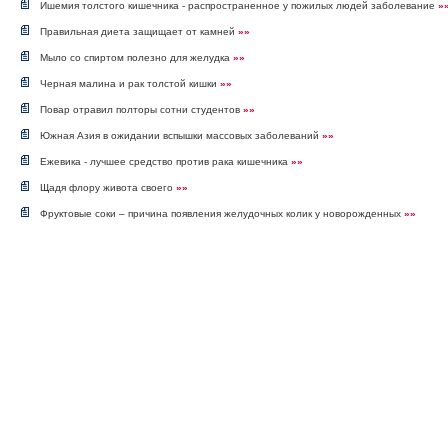
Ишемия толстого кишечника - распространенное у пожилых людей заболевание
»
Правильная диета защищает от камней
»»
Мыло со спиртом полезно для желудка
»»
Черная малина и рак толстой кишки
»»
Повар отравил полторы сотни студентов
»»
Южная Азия в ожидании вспышки массовых заболеваний
»»
Ежевика - лучшее средство против рака кишечника
»»
Щадя флору живота своего
»»
Фруктовые соки – причина появления желудочных колик у новорожденных
»»