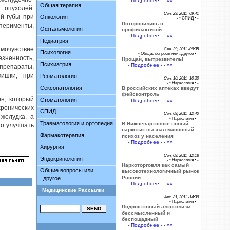
- Подробнее - - »»
Общая терапия
 опухолей.
Сен. 29, 2011 -09:41
ей губы при
Онкология
- •
СПИД
• -
Поторопились с
сперименты,
Офтальмология
профилактикой
- Подробнее - - »»
Педиатрия
мочувствие
Сен. 29, 2011 -09:35
Психология
- •
Общие вопросы или ..другое
• -
езненность,
Прощай, вытрезвитель!
Психиатрия
- Подробнее - - »»
препараты,
кишки, при
Ревматология
Сен. 10, 2011 -10:30
- •
Наркология
• -
Сексопатология
В российских аптеках введут
фейсконтроль
н, который
Стоматология
- Подробнее - - »»
ронических
СПИД
Сен. 09, 2011 -12:40
 желудка, а
- •
Наркология
• -
Травматология и ортопедия
В Нижневартовске новый
но улучшать
наркотик вызвал массовый
Фармакотерапия
психоз у населения
- Подробнее - - »»
Хирургия
Сен. 09, 2011 -12:18
Эндокринология
- •
Наркология
• -
Наркоторговля как самый
Общие вопросы или
высокотехнологичный рынок
России
..другое
- Подробнее - - »»
Медицинские Рассылки
Авг. 31, 2011 -14:39
- •
Наркология
• -
Подростковый алкоголизм:
бессмысленный и
беспощадный
- Подробнее - - »»