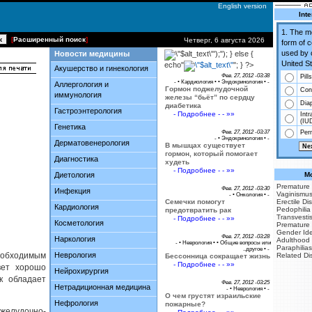
English version
Inte
1. The 
[
Расширенный поиск
]
Четверг, 6 августа 2026
form of 
used by 
Новости медицины
');"); } else {
United St
echo"
"; } ?>
Акушерство и гинекология
Фев. 27, 2012 -03:38
Pills
- •
Кардиология
• •
Эндокринология
• -
Аллергология и
Гормон поджелудочной
Co
иммунология
железы “бьёт” по сердцу
Dia
диабетика
Гастроэнтерология
- Подробнее - - »»
Intr
(IU
Генетика
Фев. 27, 2012 -03:37
Perm
- •
Эндокринология
• -
Дерматовенерология
В мышцах существует
гормон, который помогает
Диагностика
худеть
- Подробнее - - »»
Диетология
Mo
Premature 
Фев. 27, 2012 -03:30
Инфекция
Vaginismu
- •
Онкология
• -
Семечки помогут
Erectile Di
Кардиология
Pedophilia
предотвратить рак
Transvesti
- Подробнее - - »»
Косметология
Premature 
Gender Iden
Фев. 27, 2012 -03:28
Наркология
Adulthood
- •
Неврология
• •
Общие вопросы или
Paraphilias
..другое
• -
необходимым
Неврология
Related Di
Бессонница сокращает жизнь
- Подробнее - - »»
вет хорошо
Нейрохирургия
к обладает
Фев. 27, 2012 -03:25
Нетрадиционная медицина
- •
Неврология
• -
О чем грустят израильские
Нефрология
пожарные?
желудочно-