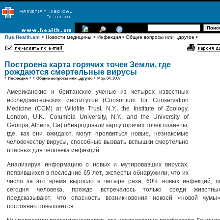
Rus.Health.am
> Новости медицины > Инфекция • Общие вопросы или ..другое •
Построена карта горячих точек Земли, где
рождаются смертельные вирусы
•
• •
•
Инфекция
Общие вопросы или ..другое
Мар. 04, 2008
Американские и британские ученые из четырех известных
исследовательских институтов (Consortium for Conservation
Medicine (CCM) at Wildlife Trust, N.Y., the Institute of Zoology,
London, U.K., Columbia University, N.Y., and the University of
Georgia, Athens, Ga) обнародовали карту горячих точек планеты,
где, как они ожидают, могут проявиться новые, незнакомые
человечеству вирусы, способные вызвать вспышки смертельно
опасных для человека инфекций.
Анализируя информацию о новых и мутировавших вирусах,
появившихся в последние 65 лет, эксперты обнаружили, что их
число за это время выросло в четыре раза, 60% новых инфекций, 
сегодня человека, прежде встречалось только среди животны
предсказывают, что опасность возникновения некоей «новой чумы
постоянно повышается.