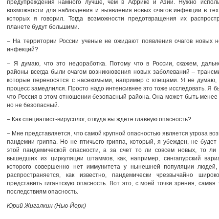
предупреждения намного лучше, чем в Африке и Азии. Нужно исполь
возможности для наблюдения и выявления новых очагов инфекции в тех
которых я говорил. Тогда возможности предотвращения их распрост
планете будут большими.
– На территории России ученые не ожидают появления очагов новых н
инфекций?
– Я думаю, что это недоработка. Потому что в России, скажем, даль
районы всегда были очагом возникновения новых заболеваний – трансм
которые переносятся с насекомыми, например с клещами. Я не думаю,
процесс замедлился. Просто надо интенсивнее это тоже исследовать. Я бы
что Россия в этом отношении безопасный района. Она может быть менее
но не безопасный.
– Как специалист-вирусолог, откуда вы ждете главную опасность?
– Мне представляется, что самой крупной опасностью является угроза во
пандемии гриппа. Но не птичьего гриппа, который, я убежден, не будет
этой пандемической опасности, а за счет то ли совсем новых, то ли
вышедших из циркуляции штаммов, как, например, сингапурский вариа
которого совершенно нет иммунитета у нынешней популяции людей,
распространяется, как известно, пандемически чрезвычайно широ
представить гигантскую опасность. Вот это, с моей точки зрения, самая
последствиям опасность.
Юрий Жигалкин (Нью-Йорк)