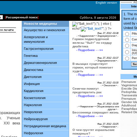
English version
Inte
1. The 
[
Расширенный поиск
]
Суббота, 8 августа 2026
form of 
used by 
Новости медицины
');"); } else {
United St
echo"
"; } ?>
Акушерство и гинекология
Фев. 27, 2012 -03:38
Pills
- •
Кардиология
• •
Эндокринология
• -
Аллергология и
Гормон поджелудочной
Co
иммунология
железы “бьёт” по сердцу
Dia
диабетика
Гастроэнтерология
- Подробнее - - »»
Intr
(IU
Генетика
Фев. 27, 2012 -03:37
Perm
- •
Эндокринология
• -
Дерматовенерология
В мышцах существует
гормон, который помогает
Диагностика
худеть
- Подробнее - - »»
Диетология
Mo
Premature 
Фев. 27, 2012 -03:30
Инфекция
Vaginismu
- •
Онкология
• -
Семечки помогут
Erectile Di
Кардиология
Pedophilia
предотвратить рак
Transvesti
- Подробнее - - »»
Косметология
Premature 
Gender Iden
Фев. 27, 2012 -03:28
Наркология
Adulthood
- •
Неврология
• •
Общие вопросы или
Paraphilias
..другое
• -
Неврология
Related Di
поражающих
Бессонница сокращает жизнь
- Подробнее - - »»
х. Ученые
Нейрохирургия
» XXI века
Фев. 27, 2012 -03:25
Нетрадиционная медицина
- •
Неврология
• -
О чем грустят израильские
Нефрология
пожарные?