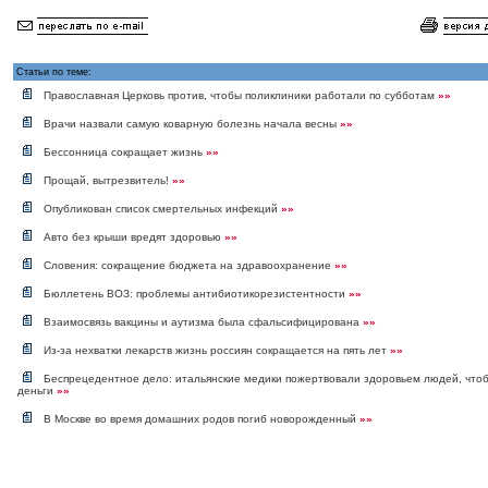
Статьи по теме:
Православная Церковь против, чтобы поликлиники работали по субботам
»»
Врачи назвали самую коварную болезнь начала весны
»»
Бессонница сокращает жизнь
»»
Прощай, вытрезвитель!
»»
Опубликован список смертельных инфекций
»»
Авто без крыши вредят здоровью
»»
Словения: сокращение бюджета на здравоохранение
»»
Бюллетень ВОЗ: проблемы антибиотикорезистентности
»»
Взаимосвязь вакцины и аутизма была сфальсифицирована
»»
Из-за нехватки лекарств жизнь россиян сокращается на пять лет
»»
Беспрецедентное дело: итальянские медики пожертвовали здоровьем людей, чтоб
деньги
»»
В Москве во время домашних родов погиб новорожденный
»»