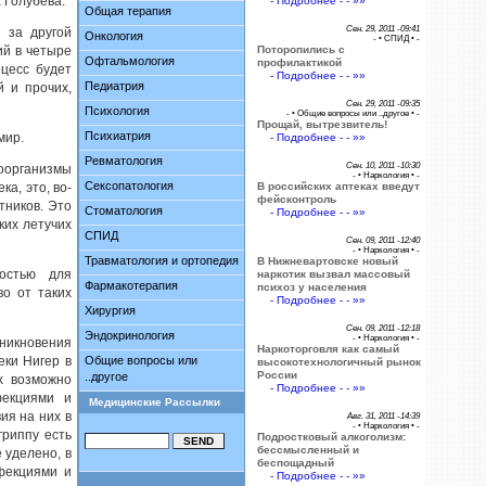
 Голубева.
- Подробнее - - »»
Общая терапия
Сен. 29, 2011 -09:41
а за другой
Онкология
- •
СПИД
• -
ий в четыре
Поторопились с
Офтальмология
профилактикой
цесс будет
- Подробнее - - »»
Педиатрия
й и прочих,
Сен. 29, 2011 -09:35
Психология
- •
Общие вопросы или ..другое
• -
Прощай, вытрезвитель!
Психиатрия
мир.
- Подробнее - - »»
Ревматология
Сен. 10, 2011 -10:30
оорганизмы
- •
Наркология
• -
Сексопатология
а, это, во-
В российских аптеках введут
фейсконтроль
тников. Это
Стоматология
- Подробнее - - »»
ких летучих
СПИД
Сен. 09, 2011 -12:40
- •
Наркология
• -
Травматология и ортопедия
В Нижневартовске новый
остью для
наркотик вызвал массовый
Фармакотерапия
психоз у населения
во от таких
- Подробнее - - »»
Хирургия
Сен. 09, 2011 -12:18
Эндокринология
- •
Наркология
• -
зникновения
Наркоторговля как самый
еки Нигер в
Общие вопросы или
высокотехнологичный рынок
России
..другое
х возможно
- Подробнее - - »»
фекциями и
Медицинские Рассылки
ия на них в
Авг. 31, 2011 -14:39
- •
Наркология
• -
гриппу есть
Подростковый алкоголизм:
бессмысленный и
 уделено, в
беспощадный
фекциями и
- Подробнее - - »»