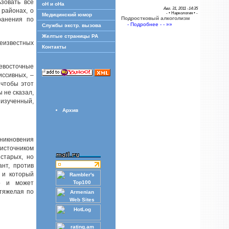
зовать все
оН и оНа
Авг. 31, 2011 -14:35
 районах, о
- •
Наркология
• -
Медицинский юмор
Подростковый алкоголизм
ранения по
- Подробнее - - »»
Службы экстр. вызова
Желтые страницы РА
еизвестных
Контакты
невосточные
иссивных, –
 чтобы этот
 не сказал,
 изученный,
Архив
зникновения
 источником
 старых, но
нт, против
 и который
ко и может
 тяжелая по