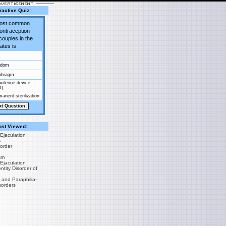
ractive Quiz:
most common
contraception
couples in the
ates is
ndom
phragm
auterine device
D)
anent sterilization
st Viewed:
Ejaculation
s
sorder
sm
Ejaculation
tity Disorder of
 and Paraphilia-
sorders