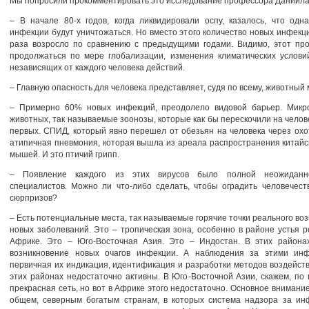
Мы попросили прокомментировать это исследование профессора Даниила
– В начале 80-х годов, когда ликвидировали оспу, казалось, что одн
инфекции будут уничтожаться. Но вместо этого количество новых инфекц
раза возросло по сравнению с предыдущими годами. Видимо, этот про
продолжаться по мере глобализации, изменения климатических услови
независящих от каждого человека действий.
– Главную опасность для человека представляет, судя по всему, животный 
– Примерно 60% новых инфекций, преодолело видовой барьер. Микр
животных, так называемые зоонозы, которые как бы перескочили на человек
первых. СПИД, который явно перешел от обезьян на человека через охо
атипичная пневмония, которая вышла из ареала распространения китайс
мышей. И это птичий грипп.
– Появление каждого из этих вирусов было полной неожиданн
специалистов. Можно ли что-либо сделать, чтобы оградить человечест
сюрпризов?
– Есть потенциальные места, так называемые горячие точки реального во
новых заболеваний. Это – тропическая зона, особенно в районе устья р
Африке. Это – Юго-Восточная Азия. Это – Индостан. В этих района
возникновение новых очагов инфекции. А наблюдения за этими ин
первичная их индикация, идентификация и разработки методов воздейств
этих районах недостаточно активны. В Юго-Восточной Азии, скажем, по 
прекрасная сеть, но вот в Африке этого недостаточно. Основное внимание
общем, северным богатым странам, в которых система надзора за ин