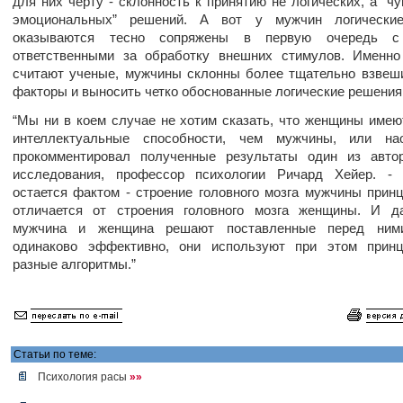
для них черту - склонность к принятию не логических, а “чу
эмоциональных” решений. А вот у мужчин логически
оказываются тесно сопряжены в первую очередь с
ответственными за обработку внешних стимулов. Именно
считают ученые, мужчины склонны более тщательно взвеш
факторы и выносить четко обоснованные логические решения
“Мы ни в коем случае не хотим сказать, что женщины име
интеллектуальные способности, чем мужчины, или нао
прокомментировал полученные результаты один из автор
исследования, профессор психологии Ричард Хейер. -
остается фактом - строение головного мозга мужчины прин
отличается от строения головного мозга женщины. И д
мужчина и женщина решают поставленные перед ним
одинаково эффективно, они используют при этом принц
разные алгоритмы.”
Статьи по теме:
Психология расы
»»