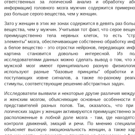
ответственных за логический анализ и обработку абс
информации) головного мозга мужчин содержится примерн
раз больше серого вещества, чем у женщин.
Зато у женщин в этих же зонах содержится в девять раз боль
вещества, чем у мужчин. Учитывая тот факт, что серое вещес
преимущественно тела нервных клеток, то есть “стр
элементы” мозга, обеспечивающие собственно обработку ин
а белое вещество - это отростки нейронов, передающих ин
картина становится довольно интересной. Из пол
исследователями данных можно сделать вывод о том, что 
мужской мозг имеют принципиально разную физиолог
используют разные “базовые принципы” обработки и
поступающих извне сигналов, а также по-разному реаг
стимулы, соответствующие решению абстрактных задач.
Исследователи выявили и некоторые другие различия межд
и женским мозгом, объясняющие основные особенности п
представителей разных полов. Так, оказалось, что при
логических задач у женщин активируются преимущественно з
расположенные в лобной доле мозга - там, где находят
контроля движений, эмоций и речи. По мнению специали
объясняет высокую эмоциональность женщин, а также ха