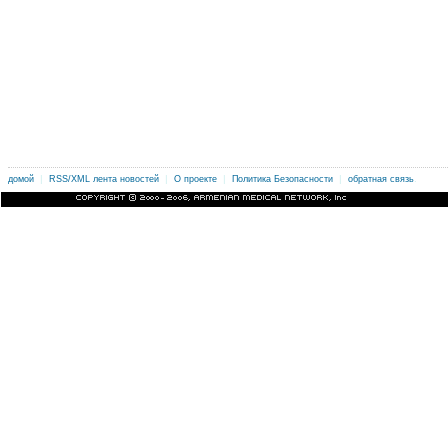
|
|
|
|
.
домой
RSS/XML лента новостей
О проекте
Политика Безопасности
обратная связь