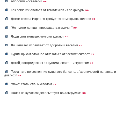
Апология ностальгии
»»
Как легче избавиться от комплексов из-за фигуры
»»
Детям севера Израиля требуется помощь психологов
»»
“Не нужно женщин превращать в мужчин”
»»
Люди спят меньше, чем они думают
»»
Лишний вес избавляет от доброты и веселья
»»
Курильщикам сложнее отказаться от “легких” сигарет
»»
Детей, пострадавших от цунами, лечат… искусством
»»
Тоска - это не состояние души, это болезнь, а “хронический меланхолик
диагноз!
»»
“мачо” стали слабым полом
»»
Налет на зубах свидетельствует об альтруизме
»»