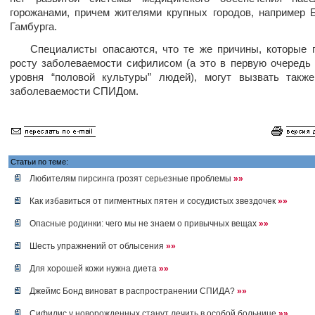
горожанами, причем жителями крупных городов, например 
Гамбурга.
Специалисты опасаются, что те же причины, которые п
росту заболеваемости сифилисом (а это в первую очередь
уровня “половой культуры” людей), могут вызвать такж
заболеваемости СПИДом.
Статьи по теме:
Любителям пирсинга грозят серьезные проблемы
»»
Как избавиться от пигментных пятен и сосудистых звездочек
»»
Опасные родинки: чего мы не знаем о привычных вещах
»»
Шесть упражнений от облысения
»»
Для хорошей кожи нужна диета
»»
Джеймс Бонд виноват в распространении СПИДА?
»»
Сифилис у новорожденных станут лечить в особой больнице
»»