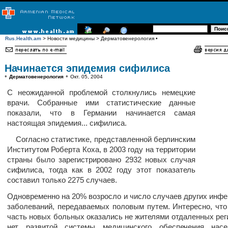
Rus.Health.am
> Новости медицины > Дерматовенерология •
Начинается эпидемия сифилиса
•
•
Дерматовенерология
Окт. 05, 2004
С неожиданной проблемой столкнулись немецкие
врачи. Собранные ими статистические данные
показали, что в Германии начинается самая
настоящая эпидемия... сифилиса.
Согласно статистике, представленной берлинским
Институтом Роберта Коха, в 2003 году на территории
страны было зарегистрировано 2932 новых случая
сифилиса, тогда как в 2002 году этот показатель
составил только 2275 случаев.
Одновременно на 20% возросло и число случаев других инф
заболеваний, передаваемых половым путем. Интересно, чт
часть новых больных оказались не жителями отдаленных реги
нет развитой системы медицинского обеспечения насе