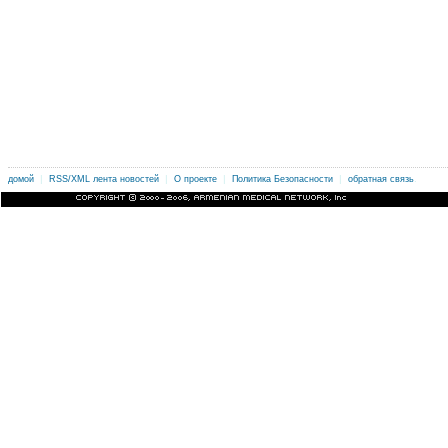
|
|
|
|
.
домой
RSS/XML лента новостей
О проекте
Политика Безопасности
обратная связь