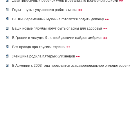
Девятимесячный ребенок умер в результате врачебной ошибки
»»
Роды – путь к улучшению работы мозга
»»
В США беременный мужчина готовится родить девочку
»»
Ваши новые пломбы могут быть опасны для здоровья
»»
В Греции в желудке 9-летней девочки найден эмбрион
»»
Вся правда про трусики-стринги
»»
Женщина родила пятерых близнецов
»»
В Армении с 2003 года проводится эстракорпоральное оплодотворен