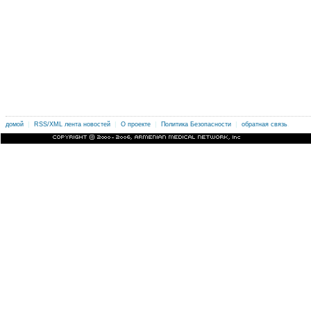
|
|
|
|
.
домой
RSS/XML лента новостей
О проекте
Политика Безопасности
обратная связь