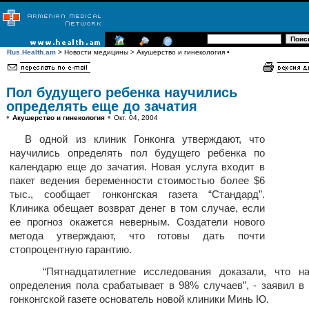
Rus.Health.am
> Новости медицины > Акушерство и гинекология •
Пол будущего ребенка научились
определять еще до зачатия
•
•
Акушерство и гинекология
Окт. 04, 2004
В одной из клиник Гонконга утверждают, что
научились определять пол будущего ребенка по
календарю еще до зачатия. Новая услуга входит в
пакет ведения беременности стоимостью более $6
тыс., сообщает гонконгская газета “Стандард”.
Клиника обещает возврат денег в том случае, если
ее прогноз окажется неверным. Создатели нового
метода утверждают, что готовы дать почти
стопроцентную гарантию.
“Пятнадцатилетние исследования доказали, что н
определения пола срабатывает в 98% случаев”, - заявил в
гонконгской газете основатель новой клиники Минь Ю.