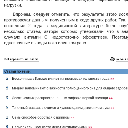
нагрузки.
Впрочем, следует отметить, что результаты этого иссл
противоречат данным, полученным в ходе других работ. Так, 
последние 2 года в медицинской литературе было опуб
несколько статей, авторы которых утверждали, что в ан
случаях витамин С недостаточно эффективен. Поэтом
однозначные выводы пока слишком рано...
Статьи по теме:
Бессонница в Канаде влияет на производительность труда
»»
Медики напоминают о важности полноценного сна для общего здоро
Десять самых распространенных мифов о первой помощи
»»
Точечный массаж: лечимся и худеем одним движением руки
»»
Семь способов бороться с гриппом
»»
Насморк слишком часто лечат антибиотиками
»»