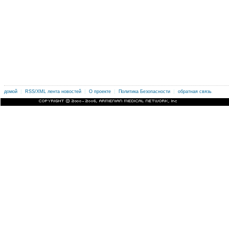
|
|
|
|
.
домой
RSS/XML лента новостей
О проекте
Политика Безопасности
обратная связь