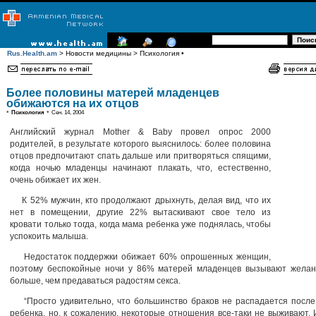
Rus.Health.am
> Новости медицины > Психология •
Более половины матерей младенцев
обижаются на их отцов
•
•
Психология
Сен. 14, 2004
Английский журнал Mother & Baby провел опрос 2000
родителей, в результате которого выяснилось: более половина
отцов предпочитают спать дальше или притворяться спящими,
когда ночью младенцы начинают плакать, что, естественно,
очень обижает их жен.
К 52% мужчин, кто продолжают дрыхнуть, делая вид, что их
нет в помещении, другие 22% вытаскивают свое тело из
кровати только тогда, когда мама ребенка уже поднялась, чтобы
успокоить малыша.
Недостаток поддержки обижает 60% опрошенных женщин,
поэтому беспокойные ночи у 86% матерей младенцев вызывают желан
больше, чем предаваться радостям секса.
“Просто удивительно, что большинство браков не распадается после
ребенка, но, к сожалению, некоторые отношения все-таки не выживают.