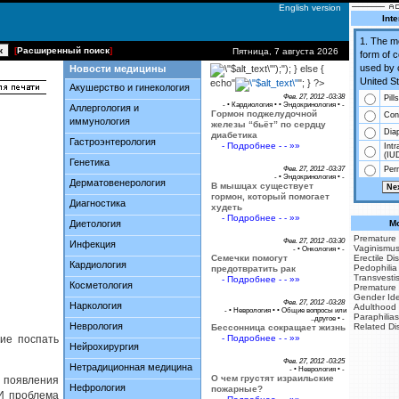
English version
Inte
1. The 
[
Расширенный поиск
]
Пятница, 7 августа 2026
form of 
used by 
Новости медицины
');"); } else {
United St
echo"
"; } ?>
Акушерство и гинекология
Фев. 27, 2012 -03:38
Pills
- •
Кардиология
• •
Эндокринология
• -
Аллергология и
Гормон поджелудочной
Co
иммунология
железы “бьёт” по сердцу
Dia
диабетика
Гастроэнтерология
- Подробнее - - »»
Intr
(IU
Генетика
Фев. 27, 2012 -03:37
Perm
- •
Эндокринология
• -
Дерматовенерология
В мышцах существует
гормон, который помогает
Диагностика
худеть
- Подробнее - - »»
Диетология
Mo
Premature 
Фев. 27, 2012 -03:30
Инфекция
Vaginismu
- •
Онкология
• -
Семечки помогут
Erectile Di
Кардиология
Pedophilia
предотвратить рак
Transvesti
- Подробнее - - »»
Косметология
Premature 
Gender Iden
Фев. 27, 2012 -03:28
Наркология
Adulthood
- •
Неврология
• •
Общие вопросы или
Paraphilias
..другое
• -
Неврология
Related Di
Бессонница сокращает жизнь
ие поспать
- Подробнее - - »»
Нейрохирургия
Фев. 27, 2012 -03:25
Нетрадиционная медицина
- •
Неврология
• -
О чем грустят израильские
 появления
Нефрология
пожарные?
 И проблема