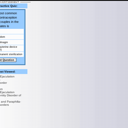
ractive Quiz:
most common
contraception
couples in the
ates is
ndom
phragm
auterine device
D)
anent sterilization
st Viewed:
Ejaculation
s
sorder
sm
Ejaculation
tity Disorder of
 and Paraphilia-
sorders