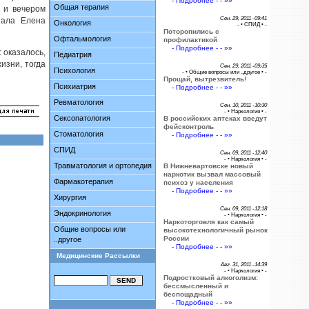
- Подробнее - - »»
Общая терапия
т и вечером
Сен. 29, 2011 -09:41
зала Елена
Онкология
- •
СПИД
• -
Поторопились с
Офтальмология
профилактикой
- Подробнее - - »»
 оказалось,
Педиатрия
изни, тогда
Сен. 29, 2011 -09:35
Психология
- •
Общие вопросы или ..другое
• -
Прощай, вытрезвитель!
Психиатрия
- Подробнее - - »»
Ревматология
Сен. 10, 2011 -10:30
- •
Наркология
• -
Сексопатология
В российских аптеках введут
фейсконтроль
Стоматология
- Подробнее - - »»
СПИД
Сен. 09, 2011 -12:40
- •
Наркология
• -
Травматология и ортопедия
В Нижневартовске новый
наркотик вызвал массовый
Фармакотерапия
психоз у населения
- Подробнее - - »»
Хирургия
Сен. 09, 2011 -12:18
Эндокринология
- •
Наркология
• -
Наркоторговля как самый
Общие вопросы или
высокотехнологичный рынок
России
..другое
- Подробнее - - »»
Медицинские Рассылки
Авг. 31, 2011 -14:39
- •
Наркология
• -
Подростковый алкоголизм:
бессмысленный и
беспощадный
- Подробнее - - »»