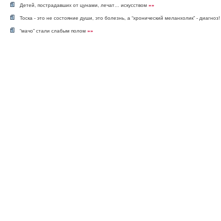
Детей, пострадавших от цунами, лечат… искусством
»»
Тоска - это не состояние души, это болезнь, а “хронический меланхолик” - диагноз
“мачо” стали слабым полом
»»