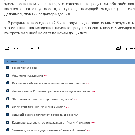
здесь в основном из-за того, что современные родители оба работаю
валятся с ног от усталости, а тут еще плачущий младенец” , - ска
Далримпл, главный редактор издания.
В результате исследований были получены дополнительные результаты:
что большинство младенцев начинают регулярно спать после 5 месяцев ж
как треть малышей не спят по ночам до 1,5 лет!
Статьи по теме:
Психология расы
»»
Апология ностальгии
»»
Как легче избавиться от комплексов из-за фигуры
»»
Детям севера Израиля требуется помощь психологов
»»
“Не нужно женщин превращать в мужчин”
»»
Люди спят меньше, чем они думают
»»
Лишний вес избавляет от доброты и веселья
»»
Курильщикам сложнее отказаться от “легких” сигарет
»»
Ученые доказали существование “женской логики”
»»