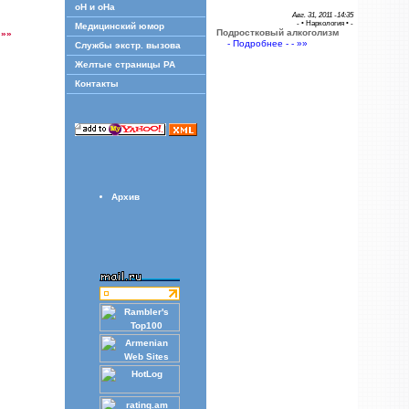
оН и оНа
Авг. 31, 2011 -14:35
- •
Наркология
• -
Медицинский юмор
Подростковый алкоголизм
!
»»
- Подробнее - - »»
Службы экстр. вызова
Желтые страницы РА
Контакты
Архив