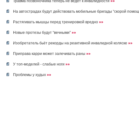
Травма позвоночника теперь не ведет к инвалидности
»»
На автострадах будут действовать мобильные бригады “скорой помо
Растягивать мышцы перед тренировкой вредно
»»
Новые протезы будут “вечными”
»»
Изобретатель бьёт рекорды на реактивной инвалидной коляске
»»
Приправа карри может залечивать раны
»»
У топ-моделей - слабые ноги
»»
Проблемы у худых
»»