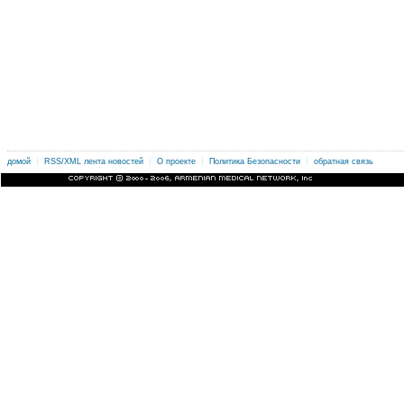
|
|
|
|
.
домой
RSS/XML лента новостей
О проекте
Политика Безопасности
обратная связь