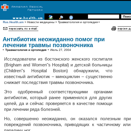
Rus.Health.am
> Новости медицины > Травматология и ортопедия •
Антибиотик неожиданно помог при
лечении травмы позвоночника
•
•
Травматология и ортопедия
Июль 27, 2004
Исследователи из бостонского женского госпиталя
(Brigham and Women"s Hospital) и детской больницы
(Children"s Hospital Boston) обнаружили, что
известный антибиотик – миноциклин – существенно
снижает последствия травмы позвоночника.
Это одобренный соответствующими органами
антибиотик, который ранее применялся для других
целей, да и сейчас проверяется в качестве помощи
при лечении ряда болезней.
Но, совершенно неожиданно, он оказался полезным при
повреждений позвоночника, приводящих к частичному ил
параличу ног.