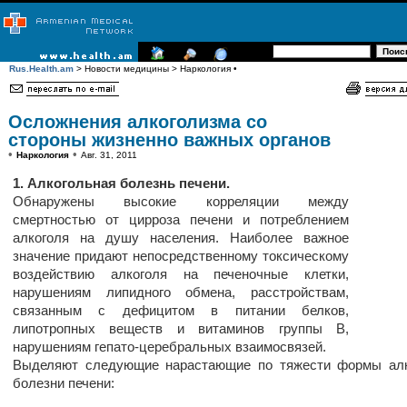
Rus.Health.am
> Новости медицины > Наркология •
Осложнения алкоголизма со
стороны жизненно важных органов
•
•
Наркология
Авг. 31, 2011
1. Алкогольная болезнь печени.
Обнаружены высокие корреляции между
смертностью от цирроза печени и потреблением
алкоголя на душу населения. Наиболее важное
значение придают непосредственному токсическому
воздействию алкоголя на печеночные клетки,
нарушениям липидного обмена, расстройствам,
связанным с дефицитом в питании белков,
липотропных веществ и витаминов группы В,
нарушениям гепато-церебральных взаимосвязей.
Выделяют следующие нарастающие по тяжести формы алк
болезни печени: