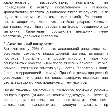
Характеризуется расстройствами: портальная гип
(приводящая к асциту, эзофагальному и геморрои
кровотечению), желтуха (в наиболее тяжелых случаях - с п
недостаточностью, с прекомой или комой). Развиваются
рвота, анорексия, метеоризм, стойкая диарея. Кожные
желтушны, могут быть сероватыми (из-за повышенного с
меланина). Характерны «сосудистые звездочки», пече
уплотнена, увеличена селезенка.
2. Алкогольный панкреатит.
Встречаются у 25% больных алкогольной зависимостью. 
усиливает секрецию поджелудочной железы, вызывая 
протоков. Проявляется в форме острого и чаще хрон
панкреатита с обострениями после тяжелых алкогольных экс
ремиссии состояние заметно улучшается. Характерны боли
(слева с иррадиацией в спину). При обострении процесса б
усиливаются и становятся опоясывающими, возникает мно
рвота, задержка стула, поднимается температура.
После тяжелых алкогольных эксцессов возможно развити
панкреонекроза (отмирание тканей поджелудочной железы)
является угрожающим жизни состоянием. Учитывая
алкогольных панкреатитов, следует считать при