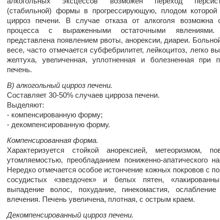
алкогольных эксцессов возможен переход персист
(стабильной) формы в прогрессирующую, плодом которой
цирроз печени. В случае отказа от алкоголя возможна 
процесса с выраженными остаточными явлениями. 
представлена появлением рвоты, анорексии, диареи. Больной
весе, часто отмечается субфебрилитет, лейкоцитоз, легко в
желтуха, увеличенная, уплотненная и болезненная при 
печень.
В) алкогольный цирроз печени.
Составляет 30-50% случаев цирроза печени.
Выделяют:
- компенсированную форму;
- декомпенсированную форму.
Компенсированная форма.
Характеризуется стойкой анорексией, метеоризмом, по
утомляемостью, преобладанием пониженно-апатического на
Нередко отмечается особое истончение кожных покровов с п
сосудистых «звездочек» и белых пятен, «лакированны
выпадение волос, похудание, гинекомастия, ослабление
влечения. Печень увеличена, плотная, с острым краем.
Декомпенсированный цирроз печени.