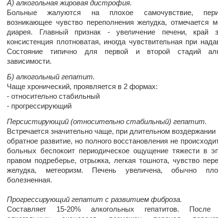
А) алкогольная жировая дистрофия.
Больные жалуются на плохое самочувствие, перио
возникающее чувство переполнения желудка, отмечается м
диарея. Главный признак - увеличение печени, край за
консистенция плотноватая, иногда чувствительная при нада
Состояние типично для первой и второй стадий алк
зависимости.
Б) алкогольный гепатит.
Чаще хронический, проявляется в 2 формах:
- относительно стабильный
- прогрессирующий
Персистирующий (относительно стабильный) гепатит.
Встречается значительно чаще, при длительном воздержании
обратное развитие, но полного восстановления не происходи
больных беспокоит периодическое ощущение тяжести в эп
правом подреберье, отрыжка, легкая тошнота, чувство пер
желудка, метеоризм. Печень увеличена, обычно плот
болезненная.
Прогрессирующий гепатит с развитием фиброза.
Составляет 15-20% алкогольных гепатитов. После