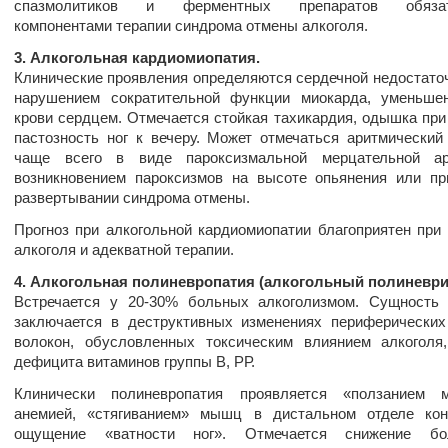
спазмолитиков и ферментных препаратов обязат
компонентами терапии синдрома отмены алкоголя.
3. Алкогольная кардиомиопатия.
Клинические проявления определяются сердечной недостато
нарушением сократительной функции миокарда, уменьше
крови сердцем. Отмечается стойкая тахикардия, одышка при 
пастозность ног к вечеру. Может отмечаться аритмический
чаще всего в виде пароксизмальной мерцательной а
возникновением пароксизмов на высоте опьянения или п
развертывании синдрома отмены.
Прогноз при алкогольной кардиомиопатии благоприятен при 
алкоголя и адекватной терапии.
4. Алкогольная полиневропатия (алкогольный полиневри
Встречается у 20-30% больных алкоголизмом. Сущность 
заключается в деструктивных изменениях периферически
волокон, обусловленных токсическим влиянием алкоголя
дефицита витаминов группы В, РР.
Клинически полиневропатия проявляется «ползанием м
анемией, «стягиванием» мышц в дистальном отделе коне
ощущение «ватности ног». Отмечается снижение б