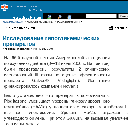
Rus.Health.am
> Новости медицины > Фармакотерапия •
Исследование гипогликемических
препаратов
•
•
Фармакотерапия
Июнь 15, 2006
На 66-й научной сессии Американской ассоциации
по изучению диабета (9—13 июня 2006 г., Вашингтон)
были представлены результаты 2 клинических
исследований III фазы по оценке эффективности
препарата Galvus® (Vildagliptin). Испытание
финансировалось компанией Novartis.
Было установлено, что препарат в комбинации с
Pioglitazone уменьшает уровень гликозилированного
гемоглобина (HbA1с) у пациентов с сахарным диабетом II
вызывая гипогликемии. Уровень HbA1с отражает с
углеводного обмена. При этом Galvus® на вызывал увеличе
тела испытуемых.