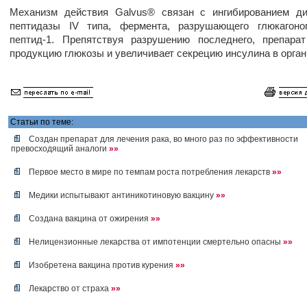
Механизм действия Galvus® связан с ингибированием ди
пептидазы IV типа, фермента, разрушающего глюкагоно
пептид-1. Препятствуя разрушению последнего, препара
продукцию глюкозы и увеличивает секрецию инсулина в орган
Статьи по теме:
Создан препарат для лечения рака, во много раз по эффективности
превосходящий аналоги
»»
Первое место в мире по темпам роста потребления лекарств
»»
Медики испытывают антиникотиновую вакцину
»»
Создана вакцина от ожирения
»»
Нелицензионные лекарства от импотенции смертельно опасны
»»
Изобретена вакцина против курения
»»
Лекарство от страха
»»