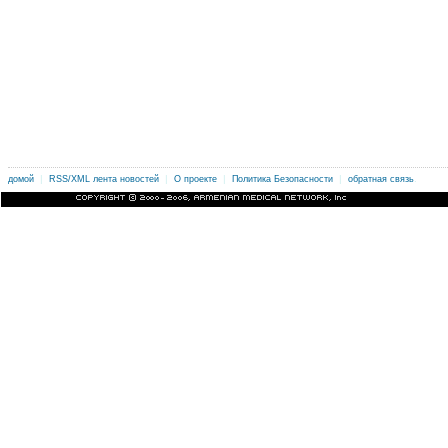
|
|
|
|
.
домой
RSS/XML лента новостей
О проекте
Политика Безопасности
обратная связь