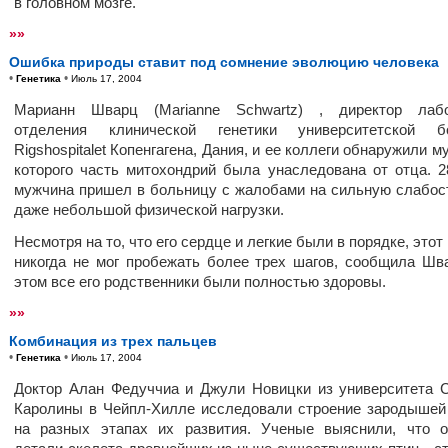
в головном мозге.
»»
Ошибка природы ставит под сомнение эволюцию человека
•
•
Генетика
Июль 17, 2004
Марианн Шварц (Marianne Schwartz) , директор лабо
отделения клинической генетики университетской б
Rigshospitalet Копенгагена, Дания, и ее коллеги обнаружили м
которого часть митохондрий была унаследована от отца. 2
мужчина пришел в больницу с жалобами на сильную слабос
даже небольшой физической нагрузки.
Несмотря на то, что его сердце и легкие были в порядке, это
никогда не мог пробежать более трех шагов, сообщила Шв
этом все его родственники были полностью здоровы.
»»
Комбинация из трех пальцев
•
•
Генетика
Июль 17, 2004
Доктор Алан Федуччиа и Джули Новицки из университета 
Каролины в Чейпл-Хилле исследовали строение зародышей
на разных этапах их развития. Ученые выяснили, что 