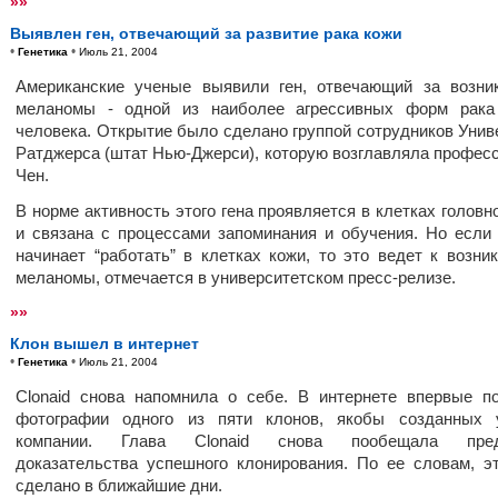
»»
Выявлен ген, отвечающий за развитие рака кожи
•
•
Генетика
Июль 21, 2004
Американские ученые выявили ген, отвечающий за возни
меланомы - одной из наиболее агрессивных форм рака
человека. Открытие было сделано группой сотрудников Унив
Ратджерса (штат Нью-Джерси), которую возглавляла профес
Чен.
В норме активность этого гена проявляется в клетках головн
и связана с процессами запоминания и обучения. Но если 
начинает “работать” в клетках кожи, то это ведет к возни
меланомы, отмечается в университетском пресс-релизе.
»»
Клон вышел в интернет
•
•
Генетика
Июль 21, 2004
Clonaid снова напомнила о себе. В интернете впервые п
фотографии одного из пяти клонов, якобы созданных 
компании. Глава Clonaid снова пообещала пред
доказательства успешного клонирования. По ее словам, э
сделано в ближайшие дни.