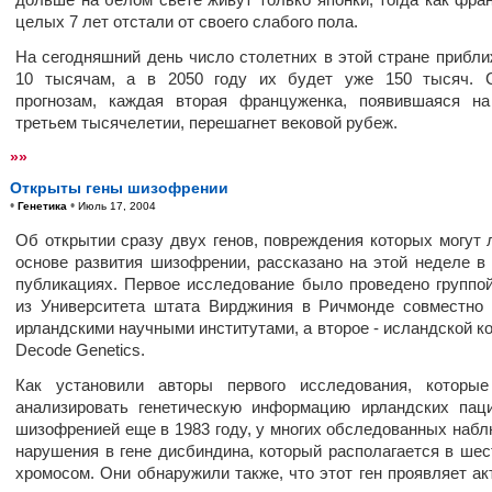
целых 7 лет отстали от своего слабого пола.
На сегодняшний день число столетних в этой стране прибли
10 тысячам, а в 2050 году их будет уже 150 тысяч. С
прогнозам, каждая вторая француженка, появившаяся н
третьем тысячелетии, перешагнет вековой рубеж.
»»
Открыты гены шизофрении
•
•
Генетика
Июль 17, 2004
Об открытии сразу двух генов, повреждения которых могут 
основе развития шизофрении, рассказано на этой неделе в
публикациях. Первое исследование было проведено группо
из Университета штата Вирджиния в Ричмонде совместно
ирландскими научными институтами, а второе - исландской к
Decode Genetics.
Как установили авторы первого исследования, которые
анализировать генетическую информацию ирландских пац
шизофренией еще в 1983 году, у многих обследованных наб
нарушения в гене дисбиндина, который располагается в шес
хромосом. Они обнаружили также, что этот ген проявляет ак