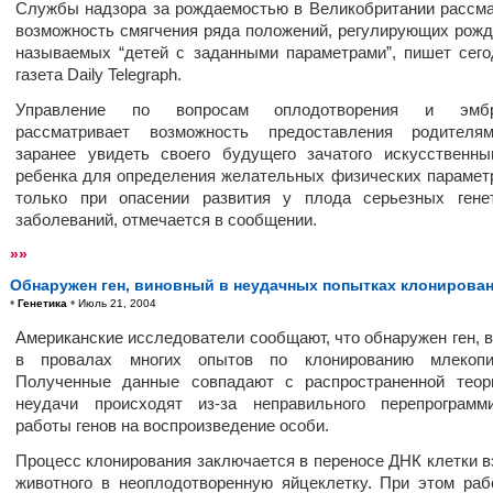
Службы надзора за рождаемостью в Великобритании рассм
возможность смягчения ряда положений, регулирующих рожд
называемых “детей с заданными параметрами”, пишет сег
газета Daily Telegraph.
Управление по вопросам оплодотворения и эмбр
рассматривает возможность предоставления родителя
заранее увидеть своего будущего зачатого искусственн
ребенка для определения желательных физических параметр
только при опасении развития у плода серьезных гене
заболеваний, отмечается в сообщении.
»»
Обнаружен ген, виновный в неудачных попытках клонирова
•
•
Генетика
Июль 21, 2004
Американские исследователи сообщают, что обнаружен ген, 
в провалах многих опытов по клонированию млекопи
Полученные данные совпадают с распространенной теор
неудачи происходят из-за неправильного перепрограмм
работы генов на воспроизведение особи.
Процесс клонирования заключается в переносе ДНК клетки в
животного в неоплодотворенную яйцеклетку. При этом ра