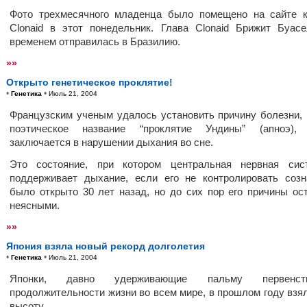
Фото трехмесячного младенца было помещено на сайте 
Clonaid в этот понедельник. Глава Clonaid Брижит Буас
временем отправилась в Бразилию.
»»
Открыто генетическое проклятие!
•
•
Генетика
Июль 21, 2004
Французским ученым удалось установить причину болезни,
поэтическое название “проклятие Ундины” (апноэ), 
заключается в нарушении дыхания во сне.
Это состояние, при котором центральная нервная сис
поддерживает дыхание, если его не контролировать созн
было открыто 30 лет назад, но до сих пор его причины ос
неясными.
»»
Япония взяла новый рекорд долголетия
•
•
Генетика
Июль 21, 2004
Японки, давно удерживающие пальму первенс
продолжительности жизни во всем мире, в прошлом году взя
высоту.