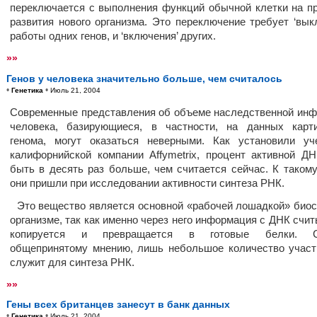
переключается с выполнения функций обычной клетки на п
развития нового организма. Это переключение требует ‘вык
работы одних генов, и ‘включения’ других.
»»
Генов у человека значительно больше, чем считалось
•
•
Генетика
Июль 21, 2004
Современные представления об объеме наследственной ин
человека, базирующиеся, в частности, на данных карт
генома, могут оказаться неверными. Как установили у
калифорнийской компании Affymetrix, процент активной Д
быть в десять раз больше, чем считается сейчас. К таком
они пришли при исследовании активности синтеза РНК.
Это вещество является основной «рабочей лошадкой» биос
организме, так как именно через него информация с ДНК счит
копируется и превращается в готовые белки. С
общепринятому мнению, лишь небольшое количество учас
служит для синтеза РНК.
»»
Гены всех британцев занесут в банк данных
•
•
Генетика
Июль 21, 2004