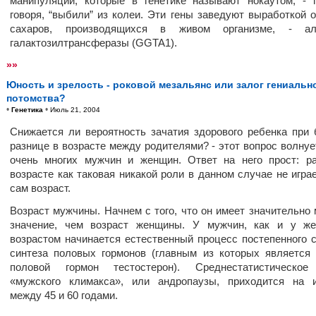
манипуляции, которые в генетике называют нокаутом, - 
говоря, “выбили” из колеи. Эти гены заведуют выработкой о
сахаров, производящихся в живом организме, - аль
галактозилтрансферазы (GGTA1).
»»
Юность и зрелость - роковой мезальянс или залог гениальн
потомства?
•
•
Генетика
Июль 21, 2004
Снижается ли вероятность зачатия здорового ребенка при
разнице в возрасте между родителями? - этот вопрос волнуе
очень многих мужчин и женщин. Ответ на него прост: р
возрасте как таковая никакой роли в данном случае не играе
сам возраст.
Возраст мужчины. Начнем с того, что он имеет значительно
значение, чем возраст женщины. У мужчин, как и у же
возрастом начинается естественный процесс постепенного 
синтеза половых гормонов (главным из которых является
половой гормон тестостерон). Среднестатистическое
«мужского климакса», или андропаузы, приходится на 
между 45 и 60 годами.