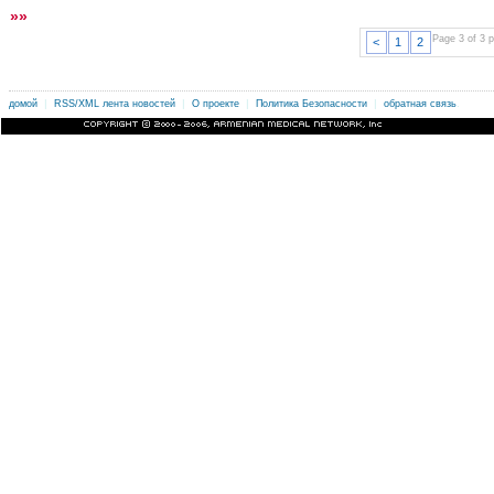
»»
Page 3 of 3
<
1
2
|
|
|
|
.
домой
RSS/XML лента новостей
О проекте
Политика Безопасности
обратная связь