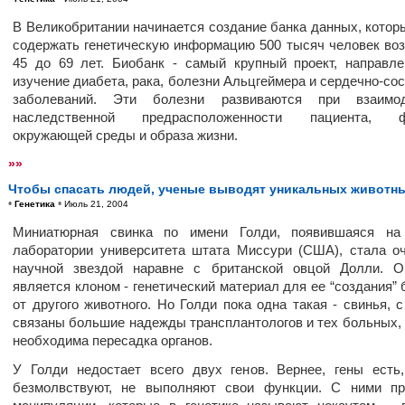
В Великобритании начинается создание банка данных, котор
содержать генетическую информацию 500 тысяч человек воз
45 до 69 лет. Биобанк - самый крупный проект, направл
изучение диабета, рака, болезни Альцгеймера и сердечно-со
заболеваний. Эти болезни развиваются при взаимод
наследственной предрасположенности пациента, ф
окружающей среды и образа жизни.
»»
Чтобы спасать людей, ученые выводят уникальных животн
•
•
Генетика
Июль 21, 2004
Миниатюрная свинка по имени Голди, появившаяся на
лаборатории университета штата Миссури (США), стала о
научной звездой наравне с британской овцой Долли. О
является клоном - генетический материал для ее “создания” 
от другого животного. Но Голди пока одна такая - свинья, с
связаны большие надежды трансплантологов и тех больных,
необходима пересадка органов.
У Голди недостает всего двух генов. Вернее, гены есть
безмолвствуют, не выполняют свои функции. С ними пр