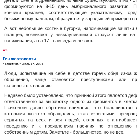
детали скелета древнейших из ныне существующих птиц - ст
формируются на 8-15 день эмбрионального развития. П
кончики крыльев, соответствующие указательному, сре
безымянному пальцам, образуются у зародышей примерно на 
А вот небольшие костные бугорки, напоминающие зачатки
пальцев, возникают у невылупившихся страусят лишь на
насиживания, а на 17 - навсегда исчезают.
»»
Ген жестокости
•
•
Генетика
Июль 17, 2004
Люди, испытавшие на себе в детстве горечь обид из-за ж
обращения, чаще становятся преступниками или пр
склонность к насилию.
Недавно было установлено, что причиной этого является дефе
ответственного за выработку одного из ферментов в клетка
Психологи давно обратили внимание, что большинство 
которыми жестоко обращались, став взрослыми, превра
сердитых на всех и вся людей, склонных к антиобщест
поведению и к проявлениям насилия по отношению 
собственным детям. Заметьте - большинство, но не все.