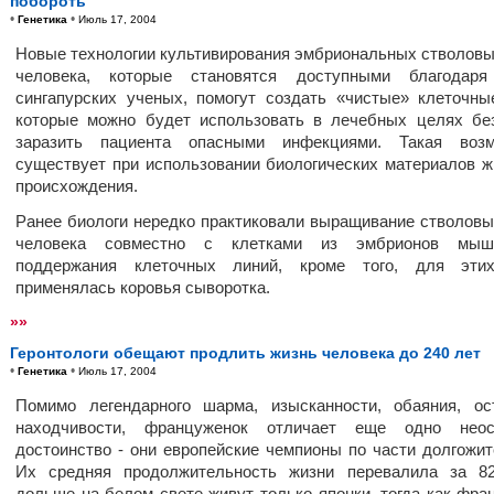
побороть
•
•
Генетика
Июль 17, 2004
Новые технологии культивирования эмбриональных стволовы
человека, которые становятся доступными благодаря
сингапурских ученых, помогут создать «чистые» клеточны
которые можно будет использовать в лечебных целях бе
заразить пациента опасными инфекциями. Такая возм
существует при использовании биологических материалов ж
происхождения.
Ранее биологи нередко практиковали выращивание стволовы
человека совместно с клетками из эмбрионов мы
поддержания клеточных линий, кроме того, для эти
применялась коровья сыворотка.
»»
Геронтологи обещают продлить жизнь человека до 240 лет
•
•
Генетика
Июль 17, 2004
Помимо легендарного шарма, изысканности, обаяния, ос
находчивости, француженок отличает еще одно неос
достоинство - они европейские чемпионы по части долгожит
Их средняя продолжительность жизни перевалила за 82
дольше на белом свете живут только японки, тогда как фра